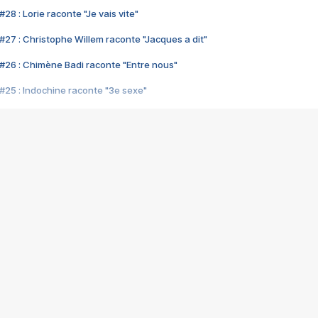
28 : Lorie raconte "Je vais vite"
#27 : Christophe Willem raconte "Jacques a dit"
#26 : Chimène Badi raconte "Entre nous"
#25 : Indochine raconte "3e sexe"
#24 : Zaho raconte "C'est chelou"
#23 : Patrick Bruel raconte "Au café des délices"
#22 : Kyo raconte "Le chemin"
#21 : Nolwenn Leroy raconte "Cassé"
#20 : Patrick Hernandez raconte "Born to be alive"
#19 : Lorie raconte "Près de moi"
#18 : Michael Jones raconte "A nos actes manqués" (avec Jean-Jacque
#17 : Khaled raconte "Aïcha"