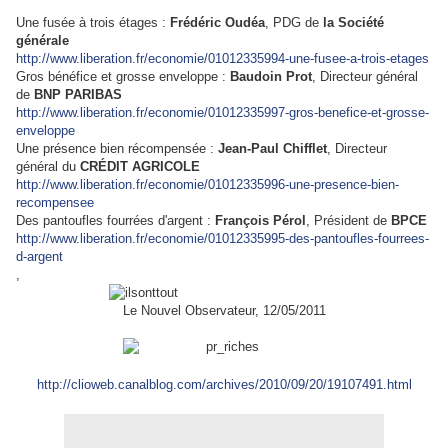
Une fusée à trois étages :
Frédéric Oudéa
, PDG de
la Société
générale
http://www.liberation.fr/economie/01012335994-une-fusee-a-trois-etages
Gros bénéfice et grosse enveloppe :
Baudoin Prot
, Directeur général
de
BNP PARIBAS
http://www.liberation.fr/economie/01012335997-gros-benefice-et-grosse-
enveloppe
Une présence bien récompensée :
Jean-Paul Chifflet
, Directeur
général du
CRÉDIT AGRICOLE
http://www.liberation.fr/economie/01012335996-une-presence-bien-
recompensee
Des pantoufles fourrées d'argent :
François Pérol
, Président de
BPCE
http://www.liberation.fr/economie/01012335995-des-pantoufles-fourrees-
d-argent
,
Le Nouvel Observateur, 12/05/2011
http://clioweb.canalblog.com/archives/2010/09/20/19107491.html