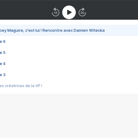
bey Maguire, c'est lui ! Rencontre avec Damien Witecka
e 6
e 5
e 4
e 3
s créatrices de la VF !
e 2
e 1
e Mektoub My Love arrive enfin ! Rencontre avec Shaïn Boumedine et Sal
i : après Toni en famille