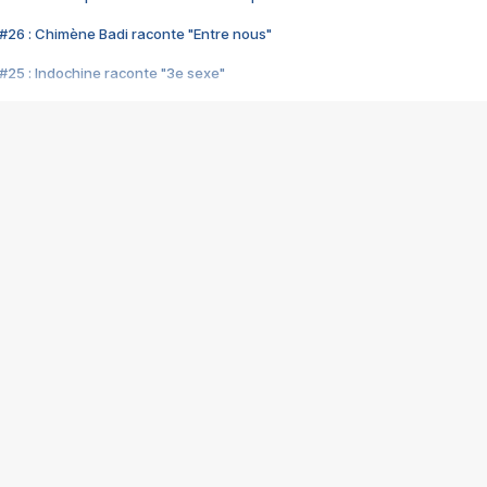
#26 : Chimène Badi raconte "Entre nous"
#25 : Indochine raconte "3e sexe"
#24 : Zaho raconte "C'est chelou"
#23 : Patrick Bruel raconte "Au café des délices"
#22 : Kyo raconte "Le chemin"
#21 : Nolwenn Leroy raconte "Cassé"
#20 : Patrick Hernandez raconte "Born to be alive"
#19 : Lorie raconte "Près de moi"
#18 : Michael Jones raconte "A nos actes manqués" (avec Jean-Jacque
#17 : Khaled raconte "Aïcha"
#16 : Corneille raconte "Parce qu'on vient de loin"
#15 : Indochine raconte "L'aventurier"