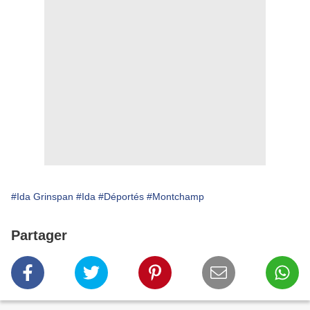
#Ida Grinspan
#Ida
#Déportés
#Montchamp
Partager