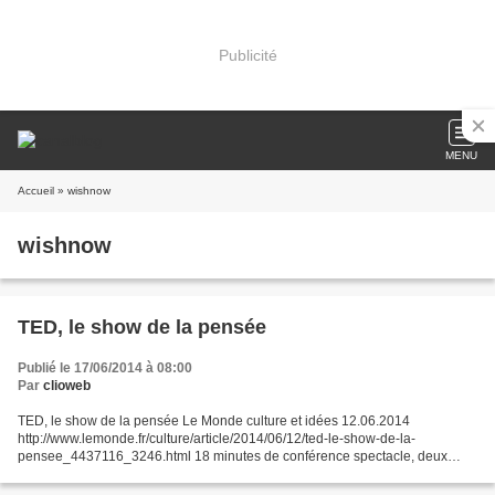
Publicité
MENU
Accueil
» wishnow
wishnow
TED, le show de la pensée
Publié le 17/06/2014 à 08:00
Par
clioweb
TED, le show de la pensée Le Monde culture et idées 12.06.2014
http://www.lemonde.fr/culture/article/2014/06/12/ted-le-show-de-la-
pensee_4437116_3246.html 18 minutes de conférence spectacle, deux
mois de préparation et de répétitions, 1500 spectateurs...