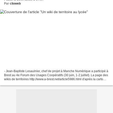
Par
clioweb
- Jean-Baptiste Lesaulnier, chef de projet à Manche Numérique a participé à
Brest au 4e Forum des Usages Coopératifs (30 juin, 1-2 juillet). La page des
wikis de territoires http://www.a-brest.net/article5986.html d'après la carto
(dernière ligne), L'Allemagne...