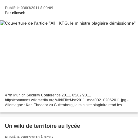
Publié le 03/03/2011 à 09:09
Par
clioweb
47th Munich Security Conference 2011, 05/02/2011
http://commons.wikimedia.org/wiki/File:Msc2011_moe002_02062011.jpg -
Allemagne : Karl-Theodor zu Guttenberg, le ministre plagiaire rend les
armes - Libération - 02/03/2011 « Le parcours météorique du baron...
Un wiki de territoire au lycée
Publié le 29/07/2010 à 07:07