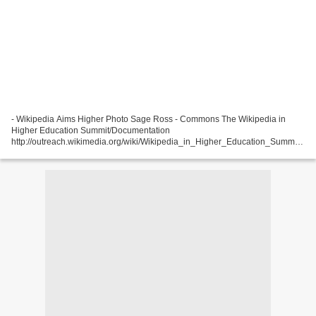
- Wikipedia Aims Higher Photo Sage Ross - Commons The Wikipedia in
Higher Education Summit/Documentation
http://outreach.wikimedia.org/wiki/Wikipedia_in_Higher_Education_Summit
a eu lieu à Boston (Simmons College) et a réuni 120 participants les 8 et...