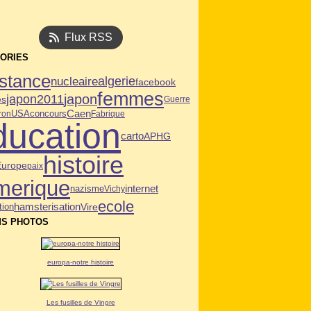
Flux RSS
ORIES
istance
algerie
nucleaire
facebook
femmes
japon
japon2011
es
Guerre
Caen
USA
ron
concours
Fabrique
ducation
carto
APHG
histoire
Europe
paix
merique
internet
nazisme
Vichy
ecole
tion
hamsterisation
Vire
S PHOTOS
europa-notre histoire
Les fusilles de Vingre