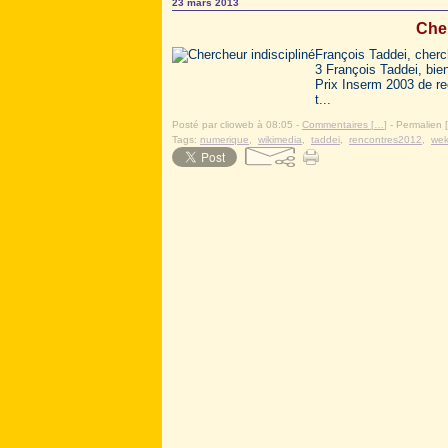
23 mars 2013
Cher
François Taddei, cherc
3 François Taddei, bien
Prix Inserm 2003 de r
t...
Posté par clioweb à 08:05 -
Commentaires [
…
]
- Permalien [
Tags:
numerique
,
wikimedia
,
taddei
,
rencontres2012
,
wek