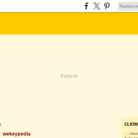
Publicité
A
CLIOW
wekeypedia
- - - Histo