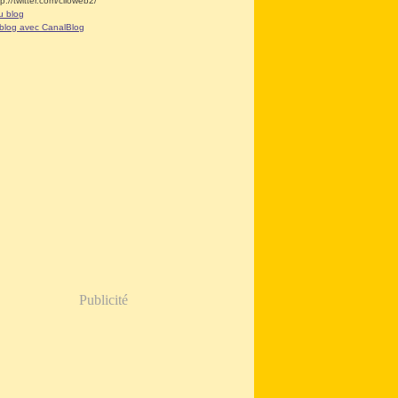
tp://twitter.com/clioweb2/
u blog
 blog avec CanalBlog
Publicité