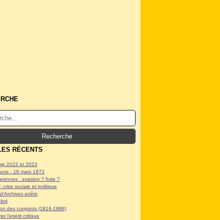
ERCHE
LES RÉCENTS
p 2022 et 2023
ne - 18 mars 1871
arennes : evasion ? fuite ?
: crise sociale et politique
d'Archives arrête
limi
tion des conjoints (1816-1988)
er l'esprit critique