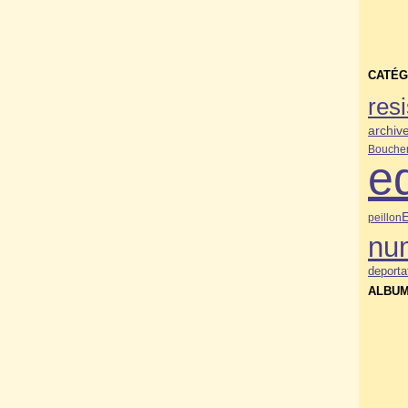
CATÉG
res
archiv
Bouche
e
peillon
nu
deporta
ALBUM