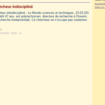
Twitter ht
Accueil d
cheur indiscipliné
Créer un
heur interdiscipliné - Le Monde sciences et techniques, 23.03.201
tôt 47 ans, est polytechnicien, directeur de recherche à l'Inserm,
echerche fondamentale. Ce chercheur ne s’occupe pas seulemen
#
]
eypedia
,
fiesta
,
cri