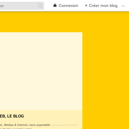
Connexion
+
Créer mon blog
EB, LE BLOG
ire, Medias & Internet, sans superlatifs - - - - - - - - - - - - - - - -