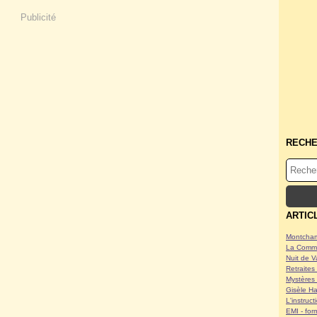
Publicité
RECH
ARTIC
Montcham
La Commu
Nuit de V
Retraites 
Mystères 
Gisèle Ha
L'instruc
EMI - form