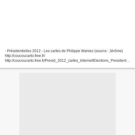
- Présidentielles 2012 - Les cartes de Philippe Waniez (source : Jérôme)
http://coucoucarto.free.fr/
http://coucoucarto.free.fr/Presid_2012_cartes_Internet/Elections_Presidentiel
les_France.html - Géoclip - France O3 - L'Observatoire des votes, votes
Hollande-Sarkozy...