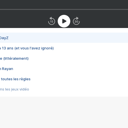
 DayZ
 a 13 ans (et vous l'avez ignoré)
e (littéralement)
im Rayan
 toutes les règles
s les jeux vidéo
us choquant de Rockstar ? - Le scandale BULLY
e plus moche de Steam
du RÊVE tourne au CAUCHEMAR