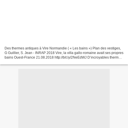
Des thermes antiques à Vire Normandie ( « Les bains ») Plan des vestiges,
G Guillier, S. Jean - INRAP 2018 Vire, la villa gallo-romaine avait ses propres
bains Ouest-France 21.08.2018 http://bit.ly/2NeEdWJ D’incroyables thermes
antiques à découvrir à...