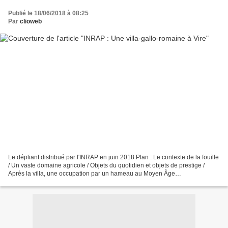
Publié le 18/06/2018 à 08:25
Par
clioweb
Le dépliant distribué par l'INRAP en juin 2018 Plan : Le contexte de la fouille
/ Un vaste domaine agricole / Objets du quotidien et objets de prestige /
Après la villa, une occupation par un hameau au Moyen Âge
http://www.inrap.fr/mise-au-jour-d-une-villa-de-l-antiquite-13674...