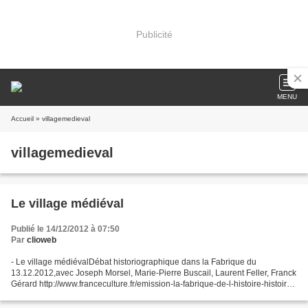
Publicité
MENU
Accueil
» villagemedieval
villagemedieval
Le village médiéval
Publié le 14/12/2012 à 07:50
Par
clioweb
- Le village médiévalDébat historiographique dans la Fabrique du
13.12.2012,avec Joseph Morsel, Marie-Pierre Buscail, Laurent Feller, Franck
Gérard http://www.franceculture.fr/emission-la-fabrique-de-l-histoire-histoire-
du-village-44-2012-12-13 - Qu'est-ce...