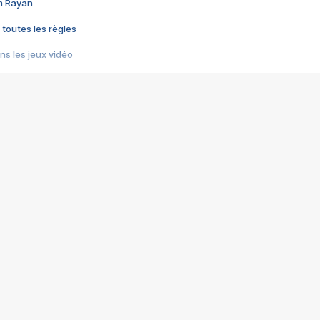
im Rayan
 toutes les règles
s les jeux vidéo
us choquant de Rockstar ? - Le scandale BULLY
e plus moche de Steam
du RÊVE tourne au CAUCHEMAR
pendant 8 heures
it… à tort
umiliés par un jeu vidéo
ire - Final Fantasy 8
ti un empire - Age of Empires
story DOFUS
tard, il crée l'un des pires jeux de tous les temps, MindsEye.