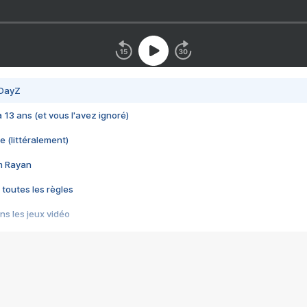
 DayZ
 a 13 ans (et vous l'avez ignoré)
e (littéralement)
im Rayan
 toutes les règles
s les jeux vidéo
us choquant de Rockstar ? - Le scandale BULLY
e plus moche de Steam
du RÊVE tourne au CAUCHEMAR