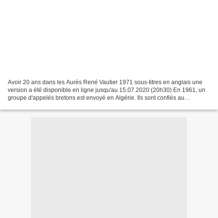
Avoir 20 ans dans les Aurès René Vautier 1971 sous-titres en anglais une
version a été disponible en ligne jusqu'au 15.07.2020 (20h30) En 1961, un
groupe d'appelés bretons est envoyé en Algérie. Ils sont confiés au
lieutenant Perrin, qui fait peu à peu...