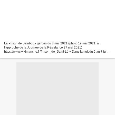
La Prison de Saint-Lô - gerbes du 8 mai 2021 (photo 19 mai 2021, à
l'approche de la Journée de la Résistance 27 mai 2021)
https://www.wikimanche.fr/Prison_de_Saint-Lô « Dans la nuit du 6 au 7 juin
1944, les bombardements alliés sur Saint-Lô détruisent...