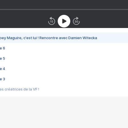
bey Maguire, c'est lui ! Rencontre avec Damien Witecka
e 6
e 5
e 4
e 3
s créatrices de la VF !
e 2
e 1
e Mektoub My Love arrive enfin ! Rencontre avec Shaïn Boumedine et Sal