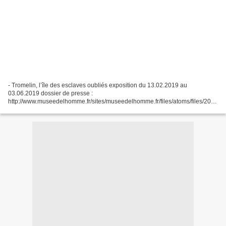
- Tromelin, l’île des esclaves oubliés exposition du 13.02.2019 au
03.06.2019 dossier de presse :
http://www.museedelhomme.fr/sites/museedelhomme.fr/files/atoms/files/2019
_mh_dp_tromelin.pdf - 1761 - Tromelin – L’Utile Plusieurs émissions sur
France-Culture...