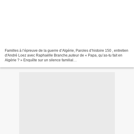
Familles à l’épreuve de la guerre d’Algérie, Paroles d’histoire 150 , entretien
d'André Loez avec Raphaëlle Branche,auteur de « Papa, qu’as-tu fait en
Algérie ? » Enquête sur un silence familial
http://parolesdhistoire.fr/index.php/2020/09/14/150-familles-a-lepreuve-de-
la-guerre-dalgerie-avec-raphaelle-branche/...