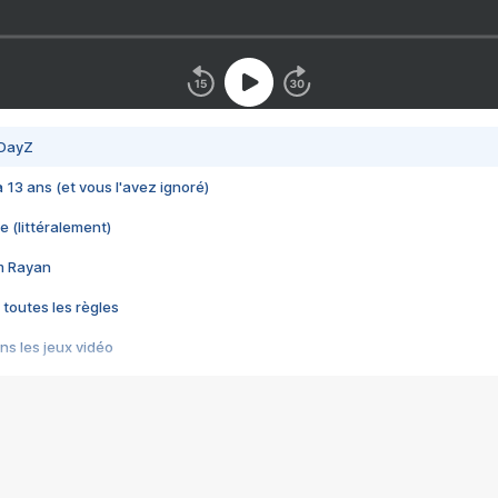
 DayZ
 a 13 ans (et vous l'avez ignoré)
e (littéralement)
im Rayan
 toutes les règles
s les jeux vidéo
us choquant de Rockstar ? - Le scandale BULLY
e plus moche de Steam
du RÊVE tourne au CAUCHEMAR