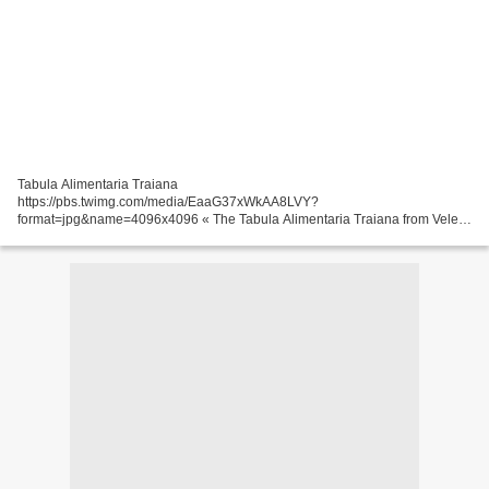
Tabula Alimentaria Traiana
https://pbs.twimg.com/media/EaaG37xWkAA8LVY?
format=jpg&name=4096x4096 « The Tabula Alimentaria Traiana from Veleia
is the largest inscribed bronze tablet of antiquity. It gives detailed information
on how the alimenta program...