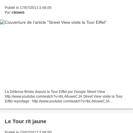
Publié le 17/07/2013 à 08:05
Par
clioweb
La Défense filmée depuis la Tour Eiffel par Google Street View
http://www.youtube.com/watch?v=IbLA6uweCJA Street View visite la Tour
Eiffel reportage : http://www.youtube.com/watch?v=IbLA6uweCJA
http://bit.ly/17iEk4z Le Trolley - ou chariot de manutention...
Le Tour rit jaune
Publié le 15/07/2013 à 08:00