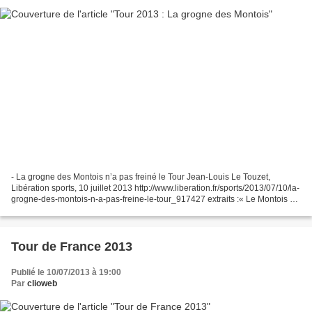
- La grogne des Montois n’a pas freiné le Tour Jean-Louis Le Touzet,
Libération sports, 10 juillet 2013 http://www.liberation.fr/sports/2013/07/10/la-
grogne-des-montois-n-a-pas-freine-le-tour_917427 extraits :« Le Montois est
de mauvaise humeur. Non content...
Tour de France 2013
Publié le 10/07/2013 à 19:00
Par
clioweb