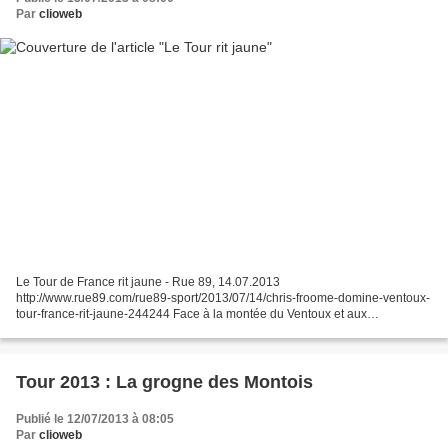
Par
clioweb
Le Tour de France rit jaune - Rue 89, 14.07.2013
http://www.rue89.com/rue89-sport/2013/07/14/chris-froome-domine-ventoux-
tour-france-rit-jaune-244244 Face à la montée du Ventoux et aux
accélérations du maillot jaune, « Le cyclisme est plongé dans une...
Tour 2013 : La grogne des Montois
Publié le 12/07/2013 à 08:05
Par
clioweb