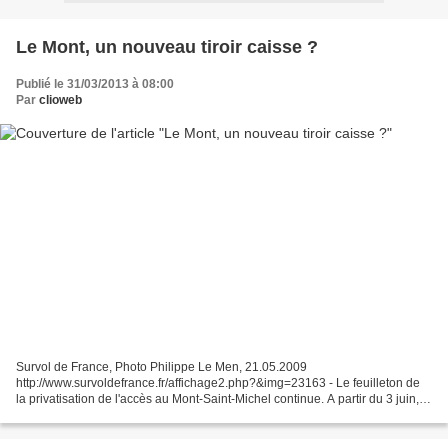
Le Mont, un nouveau tiroir caisse ?
Publié le 31/03/2013 à 08:00
Par
clioweb
Survol de France, Photo Philippe Le Men, 21.05.2009
http://www.survoldefrance.fr/affichage2.php?&img=23163 - Le feuilleton de
la privatisation de l'accès au Mont-Saint-Michel continue. A partir du 3 juin,
les bus partiront enfin du nouveau parking mais...