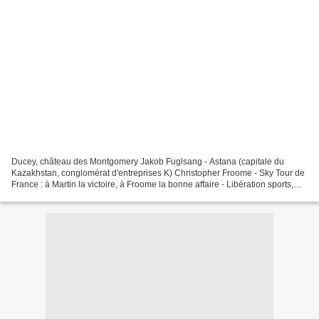
Ducey, château des Montgomery Jakob Fuglsang - Astana (capitale du
Kazakhstan, conglomérat d'entreprises K) Christopher Froome - Sky Tour de
France : à Martin la victoire, à Froome la bonne affaire - Libération sports,
10.07.2013 http://www.liberation.fr/sports/2013/07/10/tour-de-france-victoire-
de-tony-martin-dans-le-contre-la-montre_917348...