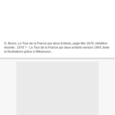
G. Bruno, Le Tour de la France par deux Enfants, page titre 1878, réédition
récente : 1976 ? - Le Tour de la France par deux enfants version 1904, texte
et illustrations grâce à Wikisource
http://fr.wikisource.org/wiki/Le_Tour_de_la_France_par_deux_enfants...