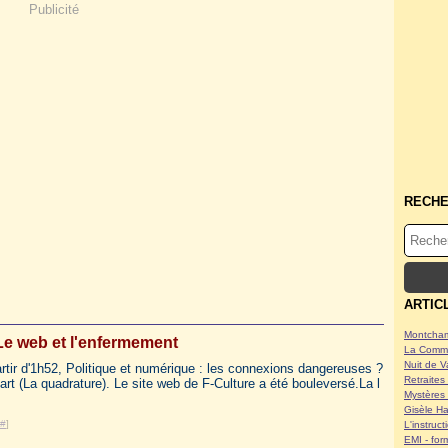
Publicité
RECH
ARTIC
Montcham
Le web et l'enfermement
La Commu
Nuit de V
rtir d'1h52, Politique et numérique : les connexions dangereuses ?
Retraites 
t (La quadrature). Le site web de F-Culture a été bouleversé.La l
Mystères 
Gisèle Ha
#
]
L'instruc
EMI - form