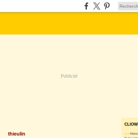
Publicité
CLIOW
thieulin
- - - Histo