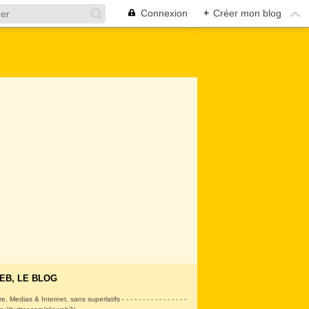
Connexion
+
Créer mon blog
EB, LE BLOG
ire, Medias & Internet, sans superlatifs - - - - - - - - - - - - - - - -