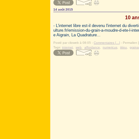
14 août 2015
10 an
- L'internet libre est-il devenu l'internet du di
ulture.fr/emission-du-grain-a-moudre-d-ete-l-inte
e Aigrain, La Quadrature...
Posté par clioweb à 08:05 -
Commentaires [
…
]
- Permalien [
Tags:
internet
,
web
,
affordance
,
numericus
,
titiou
,
grain