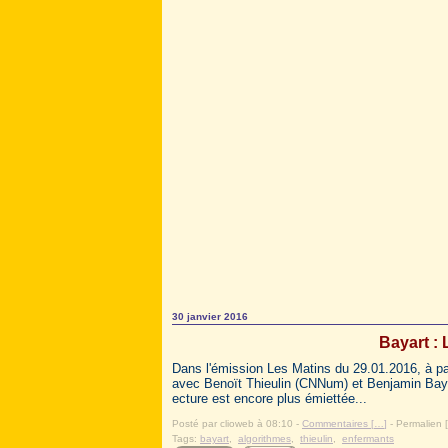
30 janvier 2016
Bayart : 
Dans l'émission Les Matins du 29.01.2016, à pa
avec Benoït Thieulin (CNNum) et Benjamin Bayar
ecture est encore plus émiettée...
Posté par clioweb à 08:10 -
Commentaires [
…
]
- Permalien [
Tags:
bayart
,
algorithmes
,
thieulin
,
enfermants