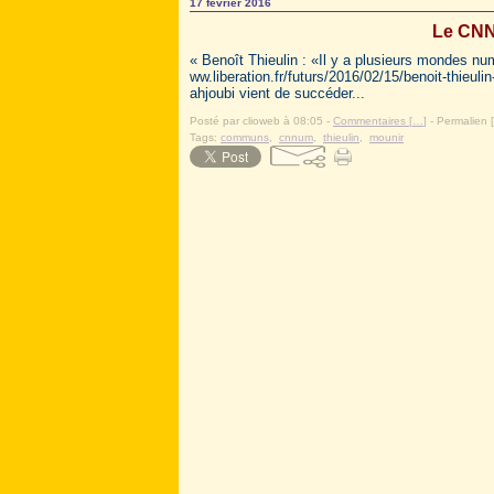
17 février 2016
Le CNN
« Benoît Thieulin : «Il y a plusieurs mondes nu
ww.liberation.fr/futurs/2016/02/15/benoit-thieu
ahjoubi vient de succéder...
Posté par clioweb à 08:05 -
Commentaires [
…
]
- Permalien [
Tags:
communs
,
cnnum
,
thieulin
,
mounir