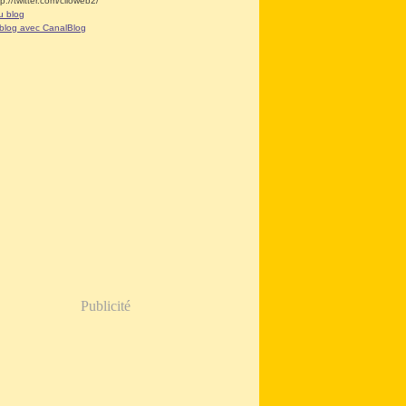
tp://twitter.com/clioweb2/
u blog
 blog avec CanalBlog
Publicité