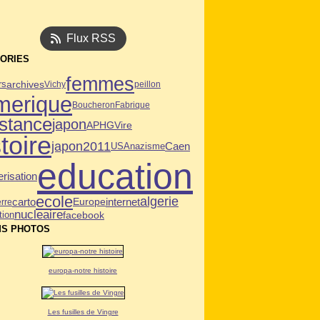
Flux RSS
ORIES
femmes
archives
rs
Vichy
peillon
merique
Boucheron
Fabrique
istance
japon
APHG
Vire
toire
japon2011
Caen
USA
nazisme
education
risation
ecole
algerie
carto
internet
Europe
rre
nucleaire
tion
facebook
S PHOTOS
europa-notre histoire
Les fusilles de Vingre