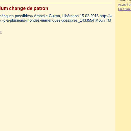
Twitter ht
Accueil d
um change de patron
Créer un
mériques possibles» Amaelle Guiton, Libération 15.02.2016 http://w
lin-il-y-a-plusieurs-mondes-numeriques-possibles_1433554 Mounir M
#
]