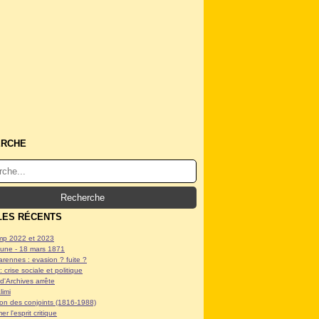
ERCHE
LES RÉCENTS
p 2022 et 2023
ne - 18 mars 1871
arennes : evasion ? fuite ?
: crise sociale et politique
d'Archives arrête
limi
tion des conjoints (1816-1988)
er l'esprit critique