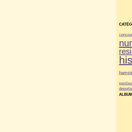
CATÉG
concou
nu
res
his
hamste
paix
Gue
deporta
ALBUM