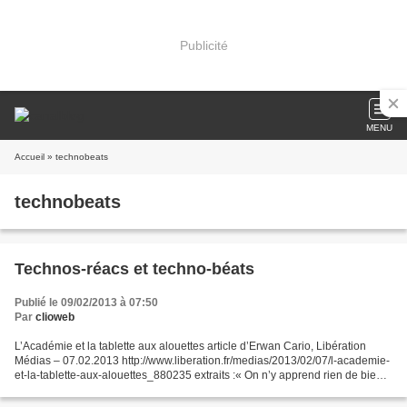
Publicité
MENU
Accueil
» technobeats
technobeats
Technos-réacs et techno-béats
Publié le 09/02/2013 à 07:50
Par
clioweb
L’Académie et la tablette aux alouettes article d’Erwan Cario, Libération
Médias – 07.02.2013 http://www.liberation.fr/medias/2013/02/07/l-academie-
et-la-tablette-aux-alouettes_880235 extraits :« On n’y apprend rien de bien
révolutionnaire, mais il est...