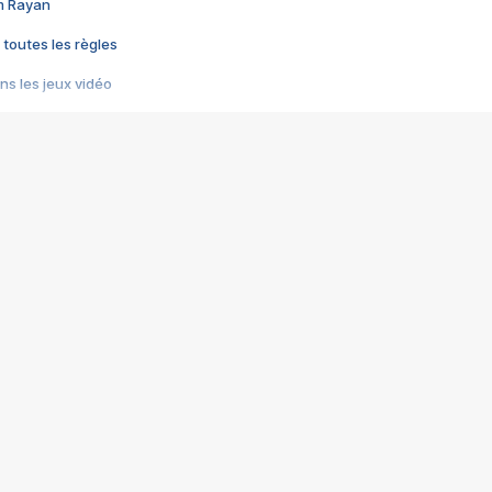
im Rayan
 toutes les règles
s les jeux vidéo
us choquant de Rockstar ? - Le scandale BULLY
e plus moche de Steam
du RÊVE tourne au CAUCHEMAR
pendant 8 heures
it… à tort
umiliés par un jeu vidéo
ire - Final Fantasy 8
ti un empire - Age of Empires
story DOFUS
tard, il crée l'un des pires jeux de tous les temps, MindsEye.