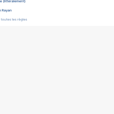
e (littéralement)
im Rayan
 toutes les règles
s les jeux vidéo
us choquant de Rockstar ? - Le scandale BULLY
e plus moche de Steam
du RÊVE tourne au CAUCHEMAR
pendant 8 heures
it… à tort
umiliés par un jeu vidéo
ire - Final Fantasy 8
ti un empire - Age of Empires
story DOFUS