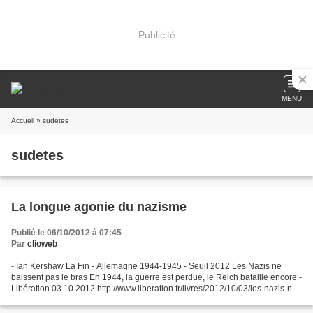
Publicité
MENU
Accueil
» sudetes
sudetes
La longue agonie du nazisme
Publié le 06/10/2012 à 07:45
Par
clioweb
- Ian Kershaw La Fin - Allemagne 1944-1945 - Seuil 2012 Les Nazis ne
baissent pas le bras En 1944, la guerre est perdue, le Reich bataille encore -
Libération 03.10.2012 http://www.liberation.fr/livres/2012/10/03/les-nazis-ne-
baissent-pas-le-bras_850656...