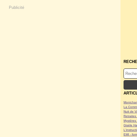
Publicité
RECH
ARTIC
Montcham
La Commu
Nuit de V
Retraites 
Mystères 
Gisèle Ha
L'instruc
EMI - form