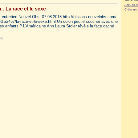
Twitter ht
Accueil d
r : La race et le sexe
Créer un
 - entretien Nouvel Obs, 07.08.2013 http://bibliobs.nouvelobs.com/
S2467/la-race-et-le-sexe.html Un colon peut-il coucher avec une
 des enfants ? L'Américaine Ann Laura Stoler révèle la face caché
#
]