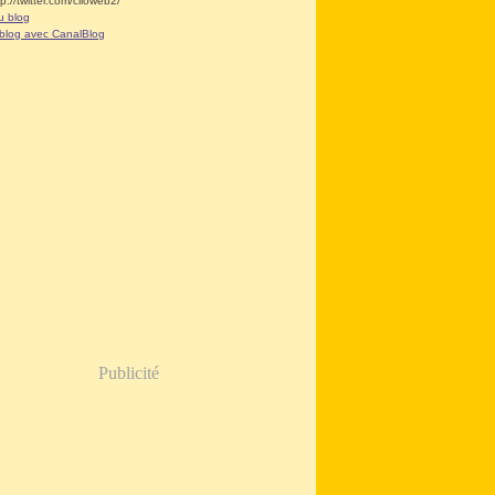
tp://twitter.com/clioweb2/
u blog
 blog avec CanalBlog
Publicité