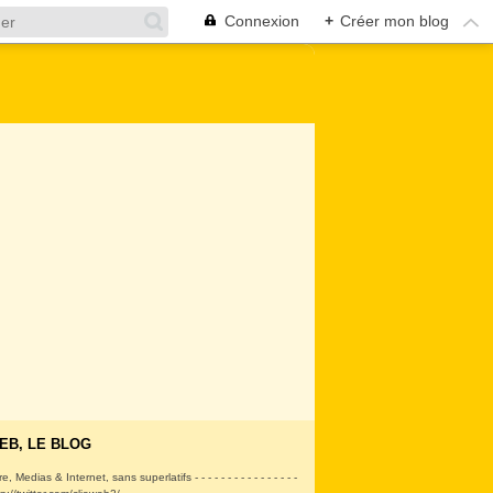
Connexion
+
Créer mon blog
EB, LE BLOG
ire, Medias & Internet, sans superlatifs - - - - - - - - - - - - - - - -