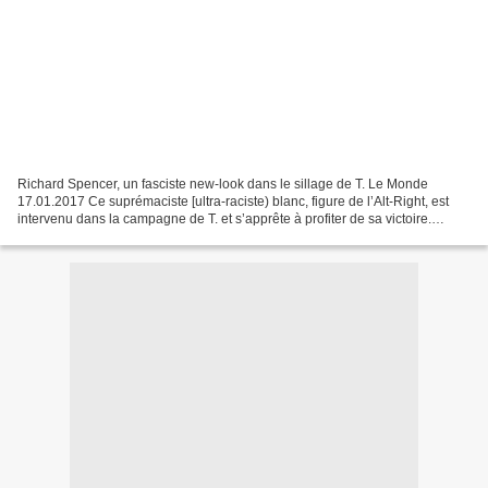
Richard Spencer, un fasciste new-look dans le sillage de T. Le Monde
17.01.2017 Ce suprémaciste [ultra-raciste) blanc, figure de l’Alt-Right, est
intervenu dans la campagne de T. et s’apprête à profiter de sa victoire.
http://www.lemonde.fr/ameriques/article/2017/01/17/richard-spencer-un-
fasciste-new-look-dans-le-sillage-de-donald-trump_5064120_3222.html...