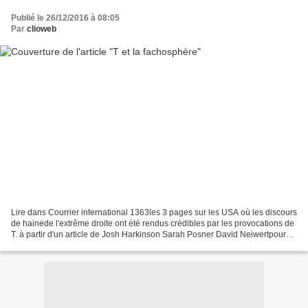
Publié le 26/12/2016 à 08:05
Par
clioweb
Lire dans Courrier international 1363les 3 pages sur les USA où les discours
de hainede l'extrême droite ont été rendus crédibles par les provocations de
T. à partir d'un article de Josh Harkinson Sarah Posner David Neiwertpour
"Mother Jones" (a politically...