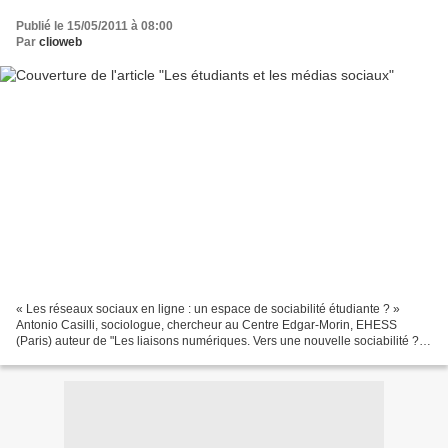
Publié le 15/05/2011 à 08:00
Par
clioweb
« Les réseaux sociaux en ligne : un espace de sociabilité étudiante ? »
Antonio Casilli, sociologue, chercheur au Centre Edgar-Morin, EHESS
(Paris) auteur de "Les liaisons numériques. Vers une nouvelle sociabilité ?"
(Seuil) - source - http://twitter.com/affordanceinfo...