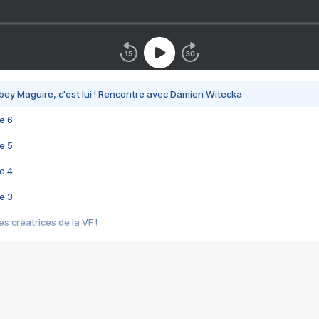
bey Maguire, c'est lui ! Rencontre avec Damien Witecka
e 6
e 5
e 4
e 3
s créatrices de la VF !
e 2
e 1
e Mektoub My Love arrive enfin ! Rencontre avec Shaïn Boumedine et Sal