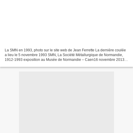
La SMN en 1993, photo sur le site web de Jean Ferrette La dernière coulée
a lieu le 5 novembre 1993 SMN, La Société Métallurgique de Normandie,
1912-1993 exposition au Musée de Normandie – Caen16 novembre 2013 –
21 avril 2014 Le Musée a réalisé et mis...