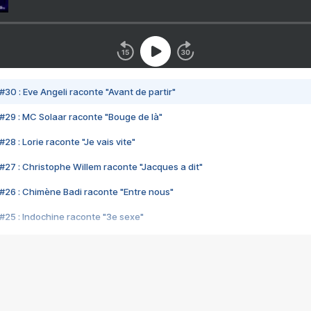
#30 : Eve Angeli raconte "Avant de partir"
#29 : MC Solaar raconte "Bouge de là"
28 : Lorie raconte "Je vais vite"
#27 : Christophe Willem raconte "Jacques a dit"
#26 : Chimène Badi raconte "Entre nous"
#25 : Indochine raconte "3e sexe"
#24 : Zaho raconte "C'est chelou"
#23 : Patrick Bruel raconte "Au café des délices"
#22 : Kyo raconte "Le chemin"