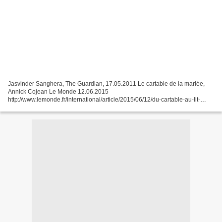
Jasvinder Sanghera, The Guardian, 17.05.2011 Le cartable de la mariée,
Annick Cojean Le Monde 12.06.2015
http://www.lemonde.fr/international/article/2015/06/12/du-cartable-au-lit-
conjugal-nbsp-la-tragedie-des-mariages-forces_4653334_3210.html
http://kassataya.com/societe/16933-du-cartable-au-lit-conjugal-la-tragedie-
des-mariages-forces...