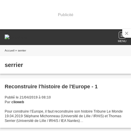
Publicité
MENU
Accueil
» serrier
serrier
Reconstruire l'histoire de l'Europe - 1
Publié le 21/04/2019 à 08:10
Par
clioweb
Pour construire l’Europe, il faut reconstruire son histoire Tribune Le Monde
19.04.2019 Stéphane Michonneau (Université de Lille / IRHiS) et Thomas
Serrier (Université de Lille / IRHiS / IEA Nantes)
http://www.lemonde.fr/idees/article/2019/04/19/pour-construire-l-europe-il-
faut-reconstruire-son-histoire_5452318_3232.html...