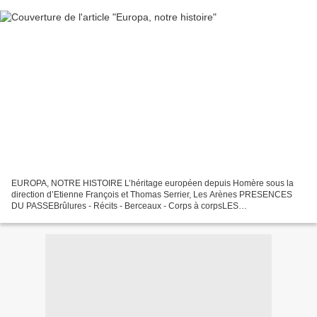
EUROPA, NOTRE HISTOIRE L’héritage européen depuis Homère sous la
direction d’Etienne François et Thomas Serrier, Les Arènes PRESENCES
DU PASSEBrûlures - Récits - Berceaux - Corps à corpsLES
EUROPEPassions et sortilèges - Fronts et frontières - Croisements...