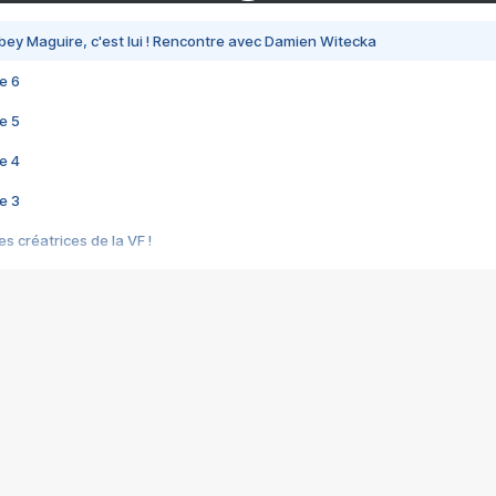
bey Maguire, c'est lui ! Rencontre avec Damien Witecka
e 6
e 5
e 4
e 3
s créatrices de la VF !
e 2
e 1
e Mektoub My Love arrive enfin ! Rencontre avec Shaïn Boumedine et Sal
i : après Toni en famille
elle réalise le bouleversant Dites lui que je l'aime
ais ! Rencontre autour de Vie privée de Rebecca Zlotowski