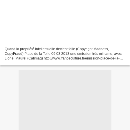
Quand la propriété intellectuelle devient folle (Copyright Madness,
CopyFraud) Place de la Toile 09.03.2013 une émission très militante, avec
Lionel Maurel (Calimaq) http://www.franceculture.fr/emission-place-de-la-
toile-quand-la-propriete-intellectuelle-devient-folle-2013-03-09...