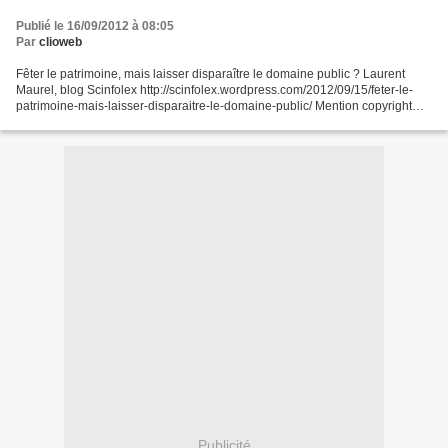
Publié le 16/09/2012 à 08:05
Par
clioweb
Fêter le patrimoine, mais laisser disparaître le domaine public ? Laurent
Maurel, blog Scinfolex http://scinfolex.wordpress.com/2012/09/15/feter-le-
patrimoine-mais-laisser-disparaitre-le-domaine-public/ Mention copyright
abusive et clic droit interdit,...
Publicité