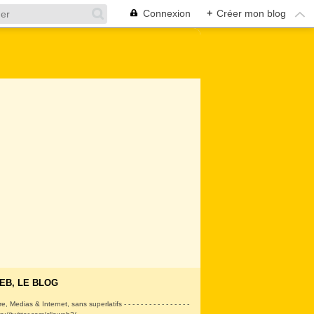
Connexion
+
Créer mon blog
EB, LE BLOG
ire, Medias & Internet, sans superlatifs - - - - - - - - - - - - - - - -