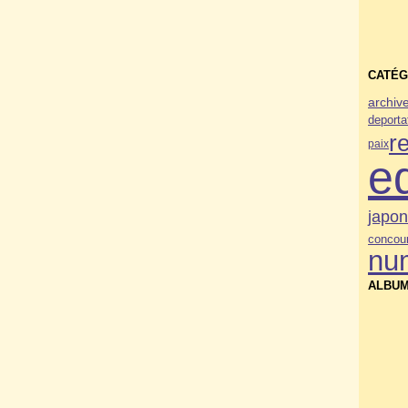
CATÉG
archiv
deporta
r
paix
e
japo
concou
nu
ALBUM