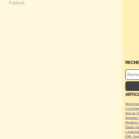
Publicité
RECH
ARTIC
Montcham
La Commu
Nuit de V
Retraites 
Mystères 
Gisèle Ha
L'instruc
EMI - form