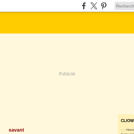
Publicité
CLIOW
savant
- - - Histo