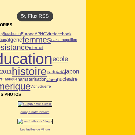
Flux RSS
ORIES
es
APHG
Vire
facebook
Europe
Boucheron
femmes
algerie
tion
nazisme
peillon
esistance
internet
ducation
ecole
histoire
japon
n2011
carto
USA
nucleaire
Caen
hamsterisation
rs
Fabrique
merique
Vichy
Guerre
S PHOTOS
europa-notre histoire
Les fusilles de Vingre