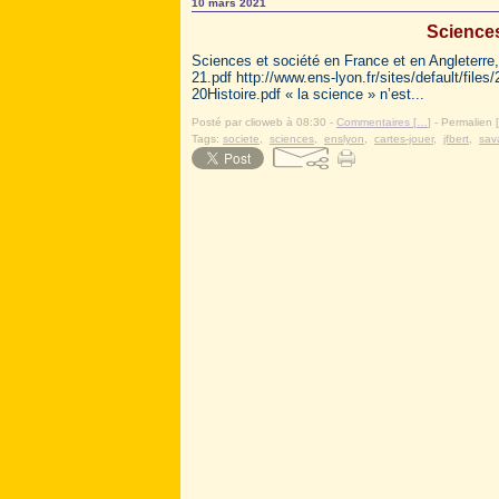
10 mars 2021
Sciences
Sciences et société en France et en Angleterre,
21.pdf http://www.ens-lyon.fr/sites/default
20Histoire.pdf « la science » n’est...
Posté par clioweb à 08:30 -
Commentaires [
…
]
- Permalien [
Tags:
societe
,
sciences
,
enslyon
,
cartes-jouer
,
jfbert
,
sav