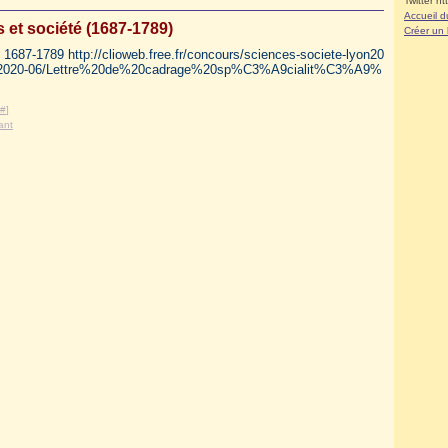
Twitter ht
Accueil d
 et société (1687-1789)
Créer un
 1687-1789 http://clioweb.free.fr/concours/sciences-societe-lyon20
/files/2020-06/Lettre%20de%20cadrage%20sp%C3%A9cialit%C3%A9%
#
]
ant