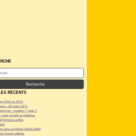
ERCHE
LES RÉCENTS
p 2022 et 2023
ne - 18 mars 1871
arennes : evasion ? fuite ?
: crise sociale et politique
d'Archives arrête
limi
tion des conjoints (1816-1988)
er l'esprit critique