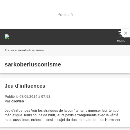
Publicité
MENU
Accueil
» sarkoberlusconisme
sarkoberlusconisme
Jeu d'influences
Publié le 07/05/2014 à 07:52
Par
clioweb
Jeu d'influences Voir les stratèges de la com' tenter d'imposer leur tempo
médiatique, leurs coups de bluff, leurs petits arrangements avec la vérité,
mais aussi leurs échecs... c'est le sujet du documentaire de Luc Hermann et
Gilles Bovon projeté par...