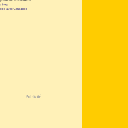
tp://twitter.com/clioweb2/
u blog
 blog avec CanalBlog
Publicité