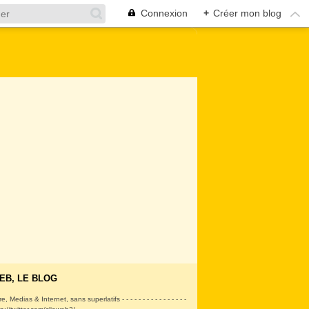
Connexion
+
Créer mon blog
EB, LE BLOG
ire, Medias & Internet, sans superlatifs - - - - - - - - - - - - - - - -