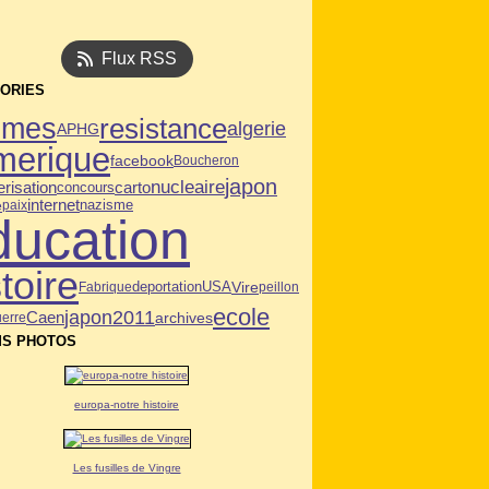
Flux RSS
ORIES
mmes
resistance
algerie
APHG
merique
facebook
Boucheron
japon
nucleaire
risation
carto
concours
internet
e
paix
nazisme
ducation
toire
deportation
USA
Vire
Fabrique
peillon
ecole
japon2011
Caen
archives
erre
S PHOTOS
europa-notre histoire
Les fusilles de Vingre