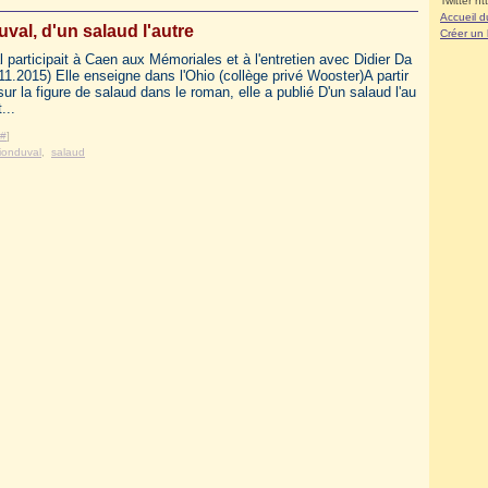
Twitter ht
Accueil d
val, d'un salaud l'autre
Créer un
 participait à Caen aux Mémoriales et à l'entretien avec Didier Da
11.2015) Elle enseigne dans l'Ohio (collège privé Wooster)A partir
sur la figure de salaud dans le roman, elle a publié D'un salaud l'au
...
#
]
ionduval
,
salaud