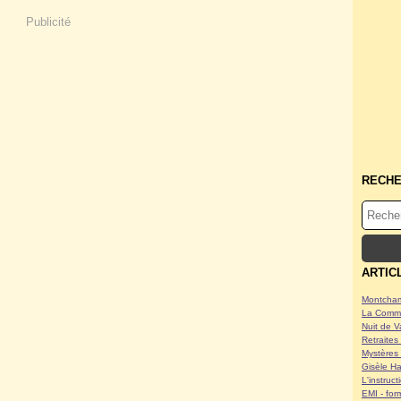
Publicité
RECH
ARTIC
Montcham
La Commu
Nuit de V
Retraites 
Mystères 
Gisèle Ha
L'instruc
EMI - form