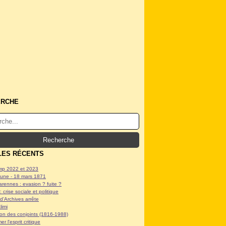
ERCHE
LES RÉCENTS
p 2022 et 2023
ne - 18 mars 1871
arennes : evasion ? fuite ?
: crise sociale et politique
d'Archives arrête
limi
tion des conjoints (1816-1988)
er l'esprit critique