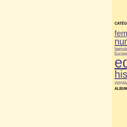
CATÉG
fe
nu
hamste
Europ
e
his
Vichy
Gu
ALBUM