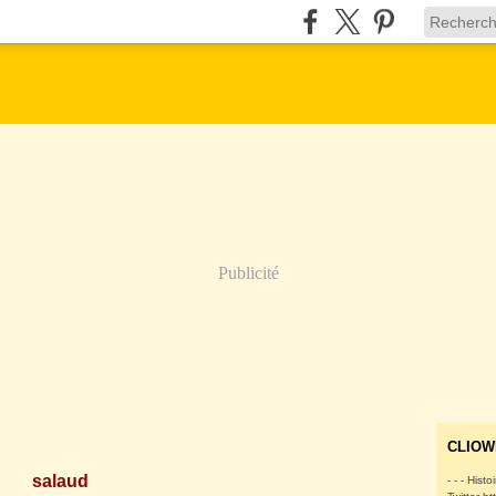
Publicité
CLIOW
salaud
- - - Histo