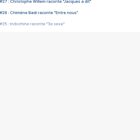
#27 : Christophe Willem raconte "Jacques a dit"
#26 : Chimène Badi raconte "Entre nous"
#25 : Indochine raconte "3e sexe"
#24 : Zaho raconte "C'est chelou"
#23 : Patrick Bruel raconte "Au café des délices"
#22 : Kyo raconte "Le chemin"
#21 : Nolwenn Leroy raconte "Cassé"
#20 : Patrick Hernandez raconte "Born to be alive"
#19 : Lorie raconte "Près de moi"
#18 : Michael Jones raconte "A nos actes manqués" (avec Jean-Jacque
#17 : Khaled raconte "Aïcha"
#16 : Corneille raconte "Parce qu'on vient de loin"
#15 : Indochine raconte "L'aventurier"