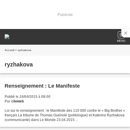
Publicité
MENU
Accueil
» ryzhakova
ryzhakova
Renseignement : Le Manifeste
Publié le 24/04/2015 à 08:00
Par
clioweb
Loi sur le renseignement : le Manifeste des 110 000 contre le « Big Brother »
français La tribune de Thomas Guénolé (politologue) et Katerina Ryzhakova
(communicante) dans Le Monde 23.04.2015
http://www.lemonde.fr/idees/article/2015/04/23/loi-sur-le-renseignement-le-
manifeste-des-110-000-contre-le-big-brother-francais_4621465_3232.html...