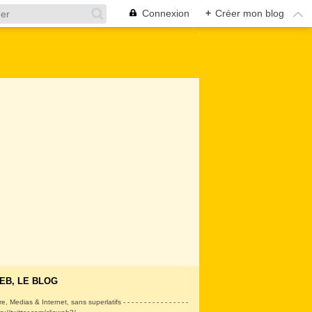
Connexion
+
Créer mon blog
EB, LE BLOG
ire, Medias & Internet, sans superlatifs - - - - - - - - - - - - - - - -