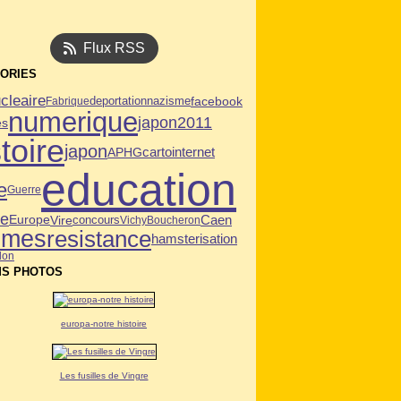
Flux RSS
ORIES
cleaire
deportation
facebook
Fabrique
nazisme
numerique
japon2011
es
toire
japon
APHG
carto
internet
education
e
Guerre
ie
Caen
Vire
Europe
concours
Vichy
Boucheron
mmes
resistance
hamsterisation
llon
S PHOTOS
europa-notre histoire
Les fusilles de Vingre