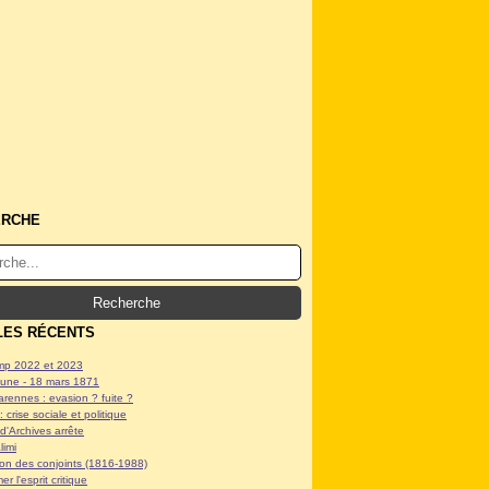
ERCHE
LES RÉCENTS
p 2022 et 2023
ne - 18 mars 1871
arennes : evasion ? fuite ?
: crise sociale et politique
d'Archives arrête
limi
tion des conjoints (1816-1988)
er l'esprit critique