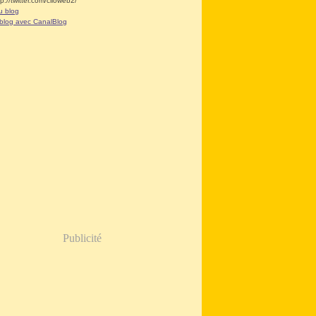
tp://twitter.com/clioweb2/
u blog
 blog avec CanalBlog
Publicité