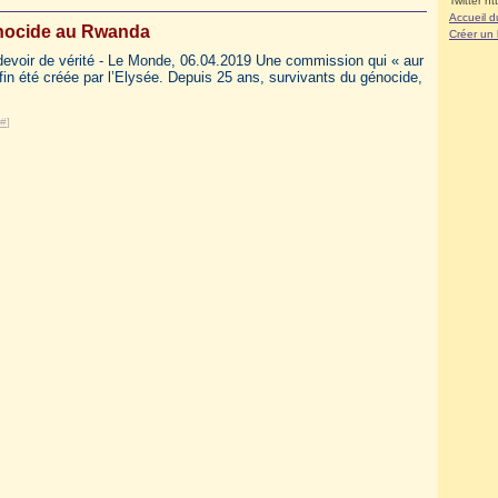
Twitter ht
Accueil d
ocide au Rwanda
Créer un
 devoir de vérité - Le Monde, 06.04.2019 Une commission qui « aur
fin été créée par l’Elysée. Depuis 25 ans, survivants du génocide,
#
]