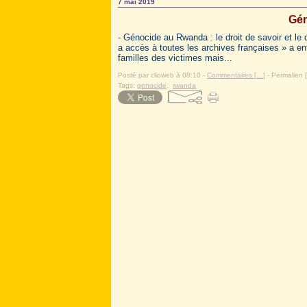
7 mai 2019
Gén
- Génocide au Rwanda : le droit de savoir et le
a accès à toutes les archives françaises » a en
familles des victimes mais...
Posté par clioweb à 08:10 -
Commentaires [
…
]
- Permalien [
Tags:
genocide
,
rwanda