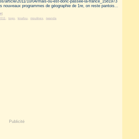
es/article/2011/10/04/mais-ou-est-donc-passee-la-france_1581973
 les nouveaux programmes de géographie de 1re, on reste pantois...
#
]
2011
,
togo
,
knafou
,
moulinex
,
rwanda
Publicité