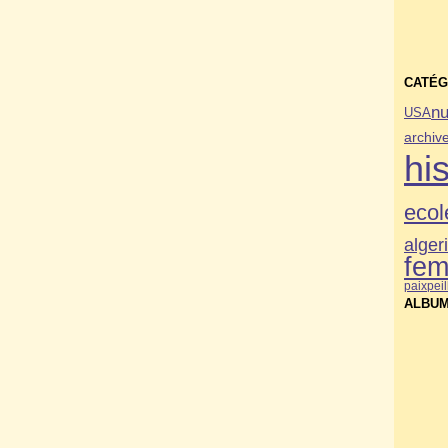
CATÉG
nu
USA
archiv
his
ecol
alger
fe
paix
pei
ALBUM