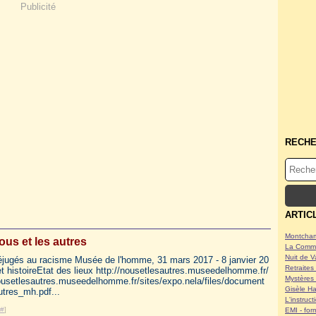
Publicité
RECH
ARTIC
Montcham
ous et les autres
La Commu
Nuit de V
réjugés au racisme Musée de l'homme, 31 mars 2017 - 8 janvier 20
Retraites 
t histoireEtat des lieux http://nousetlesautres.museedelhomme.fr/
Mystères 
nousetlesautres.museedelhomme.fr/sites/expo.nela/files/document
Gisèle Ha
tres_mh.pdf...
L'instruc
#
]
EMI - form