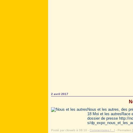
2 avril 2017
N
Nous et les autres, des p
18 Moi et les autresRace e
dossier de presse http://
s/dp_expo_nous_et_les_au
Posté par clioweb à 08:10 -
Commentaires [
…
]
- Permalien [