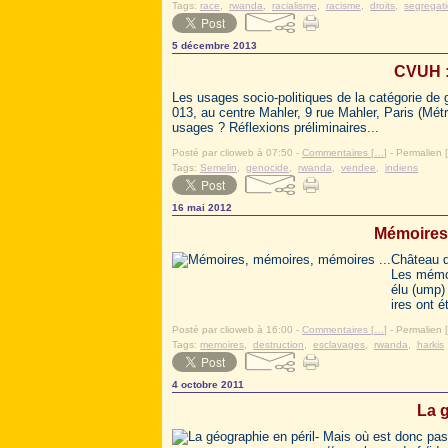
Tags:
race
,
rwanda
,
racialisme
,
racisme
,
droits
,
segregat
5 décembre 2013
CVUH :
Les usages socio-politiques de la catégorie de
013, au centre Mahler, 9 rue Mahler, Paris (Mé
usages ? Réflexions préliminaires...
Posté par clioweb à 07:50 -
Commentaires [
…
]
- Permalien [
Tags:
Semelin
,
genocide
,
rwanda
,
vendee
,
indiens
16 mai 2012
Mémoires,
Château d
Les mémoir
élu (ump)
ires ont é
Posté par clioweb à 16:00 -
Commentaires [
…
]
- Permalien [
Tags:
memoires
,
destruction
,
esclavages
,
rwanda
,
harkis
4 octobre 2011
La g
- Mais où est donc pa