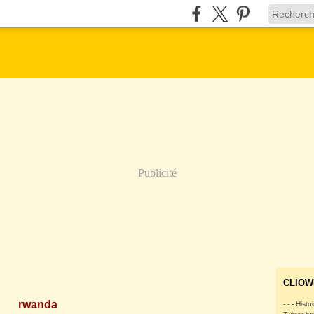
Publicité
CLIOW
rwanda
- - - Histo