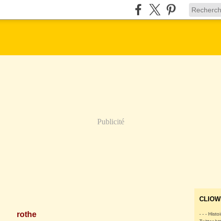
Publicité
CLIOW
rothe
- - - Histo