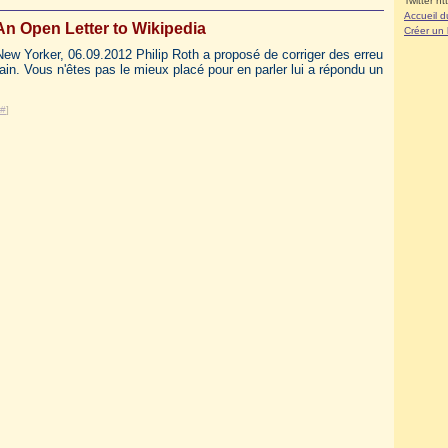
Twitter ht
Accueil d
 An Open Letter to Wikipedia
Créer un
New Yorker, 06.09.2012 Philip Roth a proposé de corriger des erreu
in. Vous n'êtes pas le mieux placé pour en parler lui a répondu un
#
]