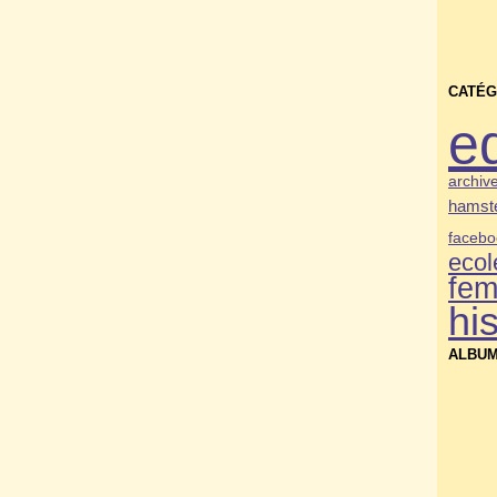
CATÉG
e
archiv
hamste
facebo
ecol
fe
his
ALBUM