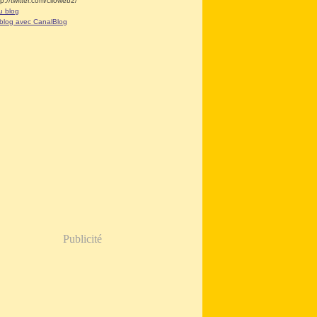
tp://twitter.com/clioweb2/
u blog
 blog avec CanalBlog
Publicité