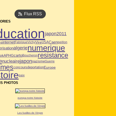
Flux RSS
ORIES
ducation
japon2011
Caen
es
internet
Vire
USA
Fabrique
Vichy
peillon
numerique
algerie
risation
resistance
ok
APHG
carto
Boucheron
e
japon
nucleaire
nazisme
Guerre
mmes
deportation
Europe
concours
toire
paix
S PHOTOS
europa-notre histoire
Les fusilles de Vingre