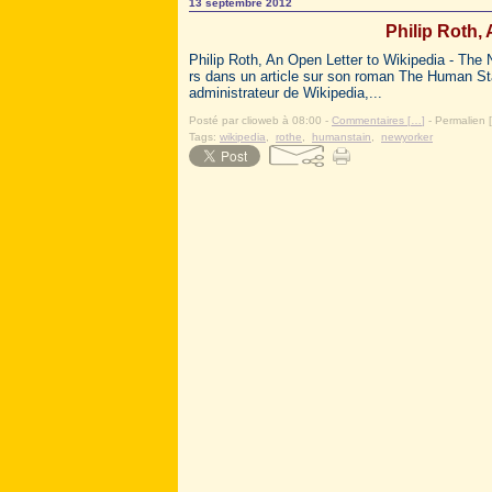
13 septembre 2012
Philip Roth,
Philip Roth, An Open Letter to Wikipedia - The 
rs dans un article sur son roman The Human Sta
administrateur de Wikipedia,...
Posté par clioweb à 08:00 -
Commentaires [
…
]
- Permalien [
Tags:
wikipedia
,
rothe
,
humanstain
,
newyorker