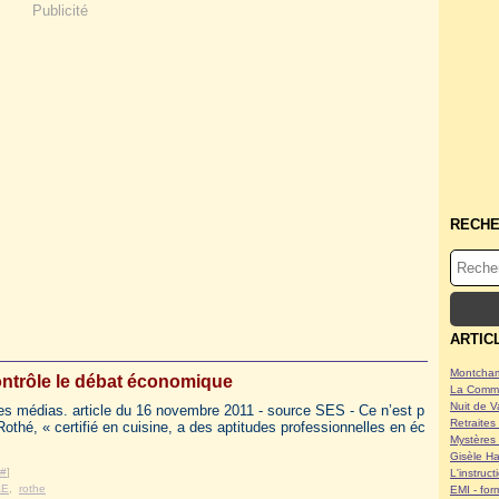
Publicité
RECH
ARTIC
Montcham
ontrôle le débat économique
La Commu
Nuit de V
es médias. article du 16 novembre 2011 - source SES - Ce n’est p
Retraites 
Rothé, « certifié en cuisine, a des aptitudes professionnelles en éc
Mystères 
Gisèle Ha
#
]
L'instruc
AE
,
rothe
EMI - form