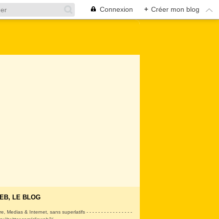
Connexion
+
Créer mon blog
EB, LE BLOG
ire, Medias & Internet, sans superlatifs - - - - - - - - - - - - - - - -