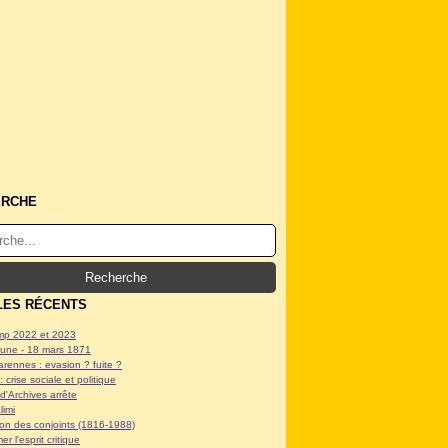
ERCHE
LES RÉCENTS
p 2022 et 2023
ne - 18 mars 1871
arennes : evasion ? fuite ?
: crise sociale et politique
d'Archives arrête
limi
tion des conjoints (1816-1988)
er l'esprit critique