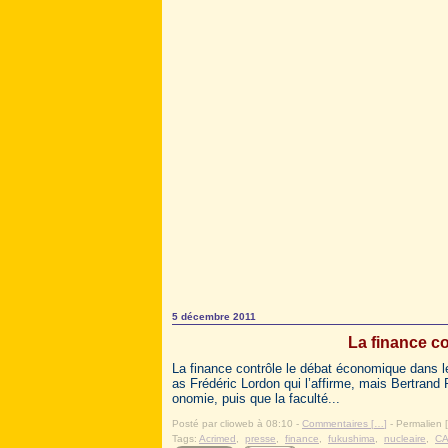
5 décembre 2011
La finance c
La finance contrôle le débat économique dans l
as Frédéric Lordon qui l’affirme, mais Bertrand 
onomie, puis que la faculté...
Posté par clioweb à 08:10 -
Commentaires [
…
]
- Permalien [
Tags:
Acrimed
,
presse
,
finance
,
fukushima
,
nucleaire
,
C