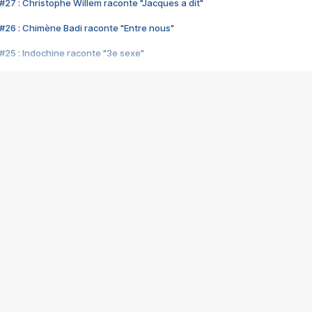
#27 : Christophe Willem raconte "Jacques a dit"
#26 : Chimène Badi raconte "Entre nous"
#25 : Indochine raconte "3e sexe"
#24 : Zaho raconte "C'est chelou"
#23 : Patrick Bruel raconte "Au café des délices"
#22 : Kyo raconte "Le chemin"
#21 : Nolwenn Leroy raconte "Cassé"
#20 : Patrick Hernandez raconte "Born to be alive"
#19 : Lorie raconte "Près de moi"
#18 : Michael Jones raconte "A nos actes manqués" (avec Jean-Jacque
#17 : Khaled raconte "Aïcha"
#16 : Corneille raconte "Parce qu'on vient de loin"
#15 : Indochine raconte "L'aventurier"