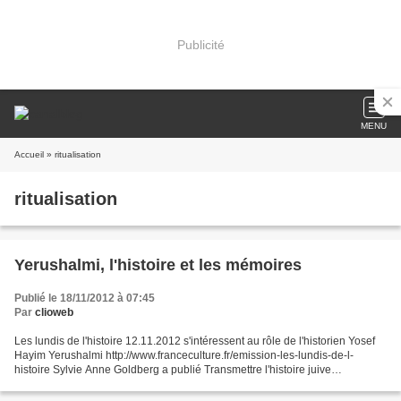
Publicité
MENU
Accueil
» ritualisation
ritualisation
Yerushalmi, l'histoire et les mémoires
Publié le 18/11/2012 à 07:45
Par
clioweb
Les lundis de l'histoire 12.11.2012 s'intéressent au rôle de l'historien Yosef
Hayim Yerushalmi http://www.franceculture.fr/emission-les-lundis-de-l-
histoire Sylvie Anne Goldberg a publié Transmettre l'histoire juive
(entretiens)L'histoire et la mémoire...