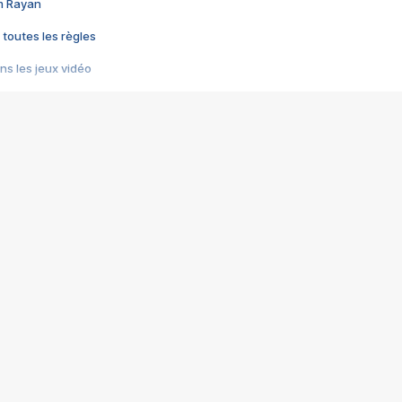
im Rayan
 toutes les règles
s les jeux vidéo
us choquant de Rockstar ? - Le scandale BULLY
e plus moche de Steam
du RÊVE tourne au CAUCHEMAR
pendant 8 heures
it… à tort
umiliés par un jeu vidéo
ire - Final Fantasy 8
ti un empire - Age of Empires
story DOFUS
tard, il crée l'un des pires jeux de tous les temps, MindsEye.