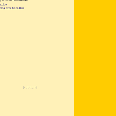
tp://twitter.com/clioweb2/
u blog
 blog avec CanalBlog
Publicité