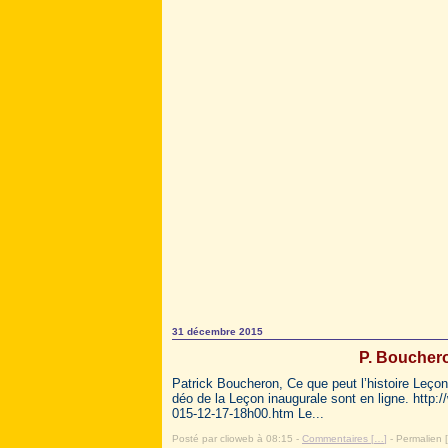
31 décembre 2015
P. Bouchero
Patrick Boucheron, Ce que peut l’histoire Leçon
déo de la Leçon inaugurale sont en ligne. http:/
015-12-17-18h00.htm Le...
Posté par clioweb à 08:15 -
Commentaires [
…
]
- Permalien [