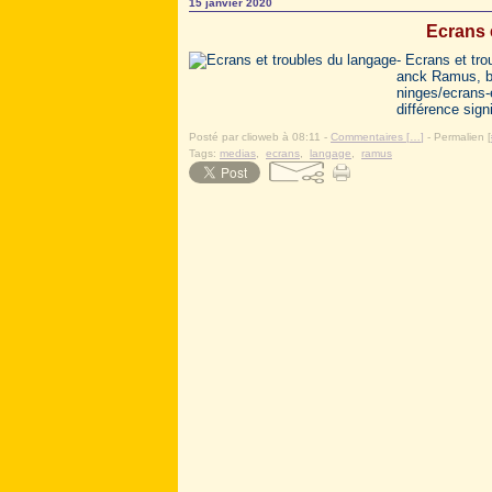
15 janvier 2020
Ecrans 
- Ecrans et tro
anck Ramus, b
ninges/ecrans-
différence signi
Posté par clioweb à 08:11 -
Commentaires [
…
]
- Permalien [
Tags:
medias
,
ecrans
,
langage
,
ramus