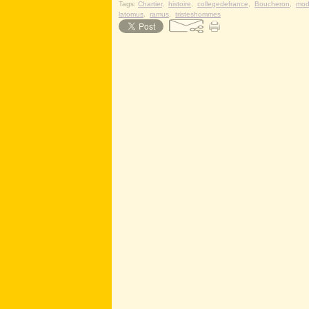
Tags:
Chartier
,
histoire
,
collegedefrance
,
Boucheron
,
mod
latomus
,
ramus
,
tristeshommes