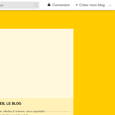
Connexion
+
Créer mon blog
EB, LE BLOG
ire, Medias & Internet, sans superlatifs - - - - - - - - - - - - - - - -