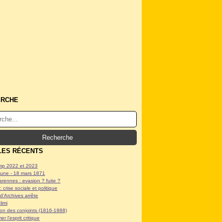
ERCHE
LES RÉCENTS
p 2022 et 2023
ne - 18 mars 1871
arennes : evasion ? fuite ?
: crise sociale et politique
d'Archives arrête
limi
tion des conjoints (1816-1988)
er l'esprit critique