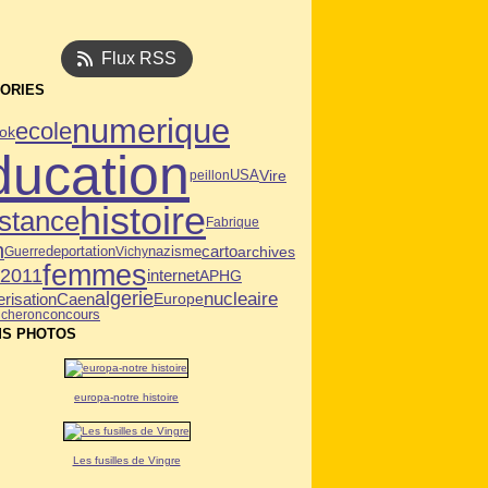
Flux RSS
ORIES
numerique
ecole
ok
ducation
USA
Vire
peillon
histoire
istance
Fabrique
n
deportation
carto
archives
Guerre
Vichy
nazisme
femmes
n2011
internet
APHG
algerie
nucleaire
Caen
risation
Europe
cheron
concours
S PHOTOS
europa-notre histoire
Les fusilles de Vingre