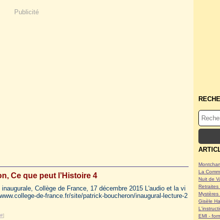
Publicité
RECH
ARTIC
Montcham
La Commu
n, Ce que peut l’Histoire 4
Nuit de V
Retraites 
 inaugurale, Collège de France, 17 décembre 2015 L'audio et la vi
Mystères 
/www.college-de-france.fr/site/patrick-boucheron/inaugural-lecture-2
Gisèle Ha
L'instruc
#
]
EMI - form