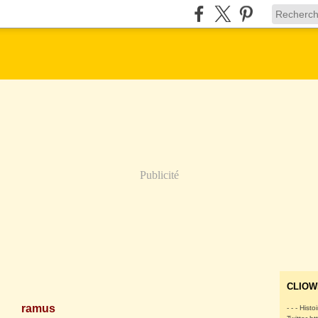
Publicité
CLIOW
ramus
- - - Histo