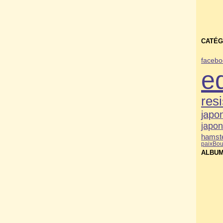
CATÉG
facebo
e
res
japo
japo
hamste
paix
Bou
ALBUM