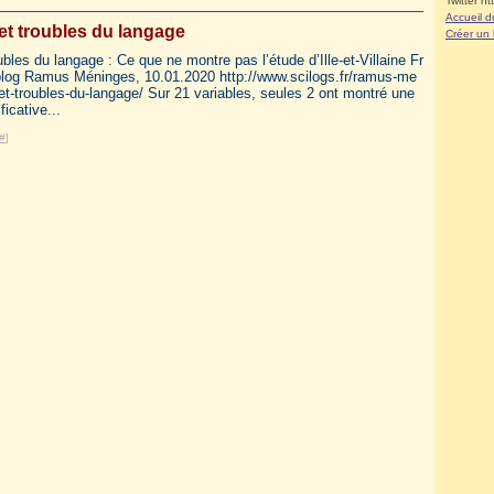
Twitter ht
Accueil d
et troubles du langage
Créer un
ubles du langage : Ce que ne montre pas l’étude d’Ille-et-Villaine Fr
log Ramus Méninges, 10.01.2020 http://www.scilogs.fr/ramus-me
et-troubles-du-langage/ Sur 21 variables, seules 2 ont montré une
ficative...
#
]