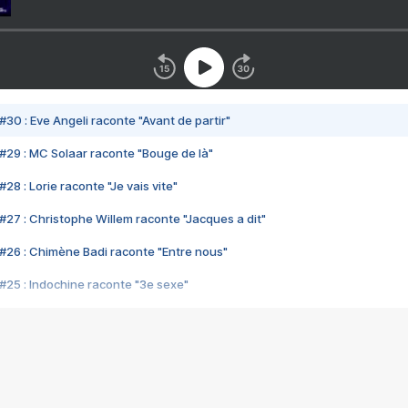
#30 : Eve Angeli raconte "Avant de partir"
#29 : MC Solaar raconte "Bouge de là"
28 : Lorie raconte "Je vais vite"
#27 : Christophe Willem raconte "Jacques a dit"
#26 : Chimène Badi raconte "Entre nous"
#25 : Indochine raconte "3e sexe"
#24 : Zaho raconte "C'est chelou"
#23 : Patrick Bruel raconte "Au café des délices"
#22 : Kyo raconte "Le chemin"