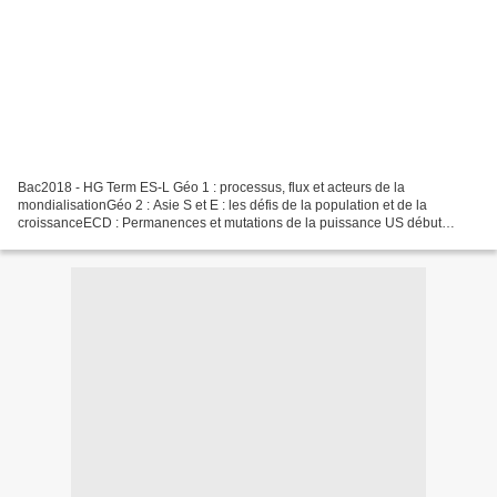
Bac2018 - HG Term ES-L Géo 1 : processus, flux et acteurs de la
mondialisationGéo 2 : Asie S et E : les défis de la population et de la
croissanceECD : Permanences et mutations de la puissance US début
années 90 http://www.lfpondichery.net/web/index.php/fr/examens...