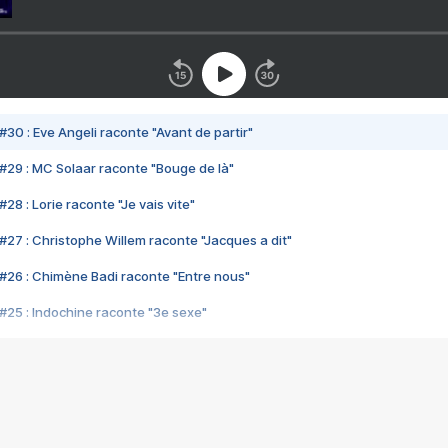
#30 : Eve Angeli raconte "Avant de partir"
#29 : MC Solaar raconte "Bouge de là"
28 : Lorie raconte "Je vais vite"
#27 : Christophe Willem raconte "Jacques a dit"
#26 : Chimène Badi raconte "Entre nous"
#25 : Indochine raconte "3e sexe"
#24 : Zaho raconte "C'est chelou"
#23 : Patrick Bruel raconte "Au café des délices"
#22 : Kyo raconte "Le chemin"