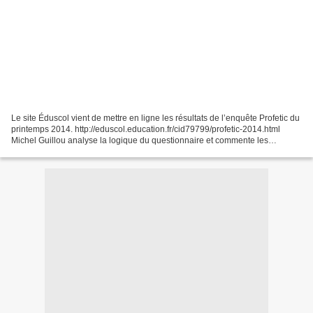
Le site Éduscol vient de mettre en ligne les résultats de l’enquête Profetic du
printemps 2014. http://eduscol.education.fr/cid79799/profetic-2014.html
Michel Guillou analyse la logique du questionnaire et commente les
réponses. (source LG) http://www.culture-numerique.fr/?p=1428...