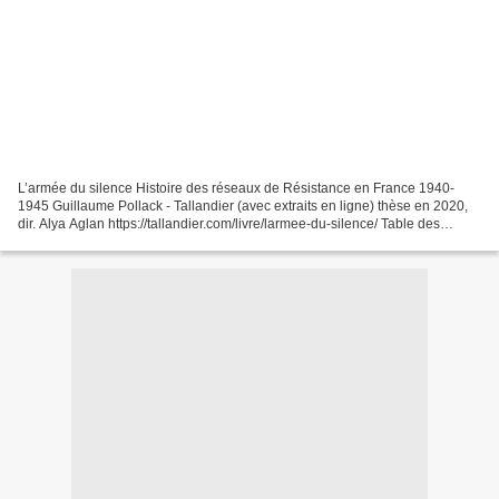
L’armée du silence Histoire des réseaux de Résistance en France 1940-
1945 Guillaume Pollack - Tallandier (avec extraits en ligne) thèse en 2020,
dir. Alya Aglan https://tallandier.com/livre/larmee-du-silence/ Table des
matières source : André Loez - twitter...