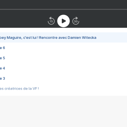
bey Maguire, c'est lui ! Rencontre avec Damien Witecka
e 6
e 5
e 4
e 3
s créatrices de la VF !
e 2
e 1
e Mektoub My Love arrive enfin ! Rencontre avec Shaïn Boumedine et Sal