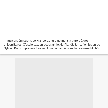
- Plusieurs émissions de France-Culture donnent la parole à des
universitaires. C’est le cas, en géographie, de Planète terre, l’émission de
Sylvain Kahn http://www.franceculture.com/emission-planète-terre.html-0
podcast et mp3 : http://radiofrance-podcast.net/podcast09/rss_10233.xml...