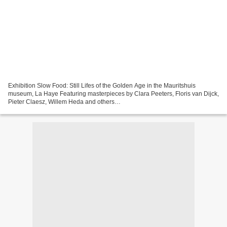
Exhibition Slow Food: Still Lifes of the Golden Age in the Mauritshuis
museum, La Haye Featuring masterpieces by Clara Peeters, Floris van Dijck,
Pieter Claesz, Willem Heda and others
http://www.mauritshuis.nl/en/discover/exhibitions/slow-food/ From 9...