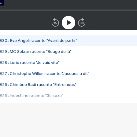
#30 : Eve Angeli raconte "Avant de partir"
#29 : MC Solaar raconte "Bouge de là"
28 : Lorie raconte "Je vais vite"
#27 : Christophe Willem raconte "Jacques a dit"
#26 : Chimène Badi raconte "Entre nous"
#25 : Indochine raconte "3e sexe"
#24 : Zaho raconte "C'est chelou"
#23 : Patrick Bruel raconte "Au café des délices"
#22 : Kyo raconte "Le chemin"