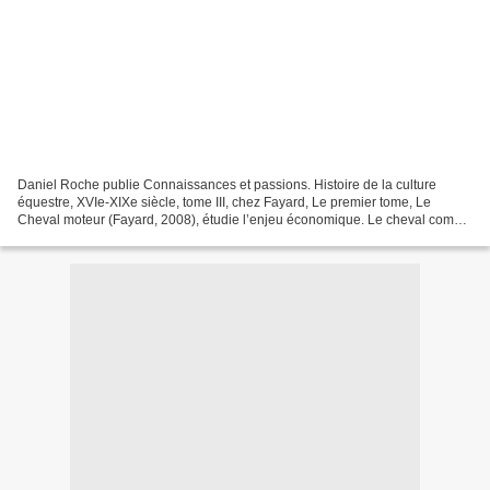
Daniel Roche publie Connaissances et passions. Histoire de la culture
équestre, XVIe-XIXe siècle, tome III, chez Fayard, Le premier tome, Le
Cheval moteur (Fayard, 2008), étudie l’enjeu économique. Le cheval comme
énergie, force de traction, agent des...