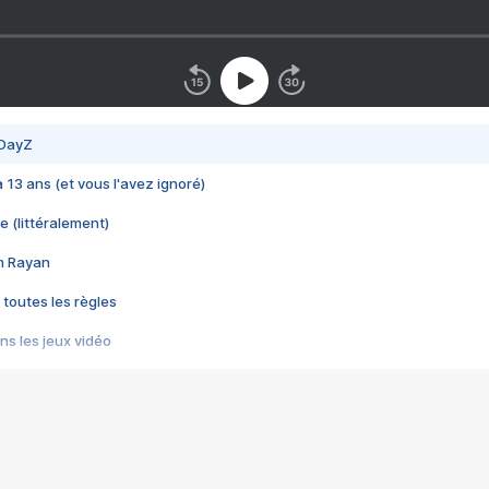
 DayZ
 a 13 ans (et vous l'avez ignoré)
e (littéralement)
im Rayan
 toutes les règles
s les jeux vidéo
us choquant de Rockstar ? - Le scandale BULLY
e plus moche de Steam
du RÊVE tourne au CAUCHEMAR