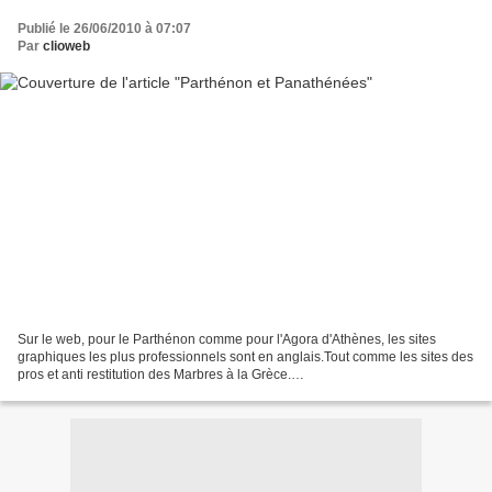
Publié le 26/06/2010 à 07:07
Par
clioweb
Sur le web, pour le Parthénon comme pour l'Agora d'Athènes, les sites
graphiques les plus professionnels sont en anglais.Tout comme les sites des
pros et anti restitution des Marbres à la Grèce.
http://clioweb.free.fr/dossiers/ancienne/panathenees.htm...