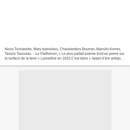
Nicos Tochanidis, Mary Ioannidou, Charalambos Bourras, Manolis Korres,
Tassos Tanoulas… Le Parthénon, « Le plus parfait poème écrit en pierre sur
la surface de la terre » Lamartine en 1832.C'est dans « Appel d’ère antique
à Athènes », un article écrit...