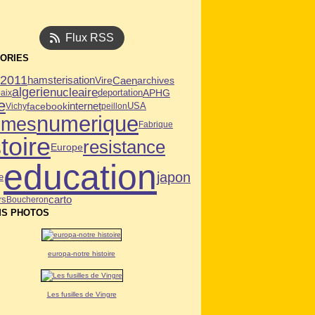
Flux RSS
ORIES
n2011
Caen
hamsterisation
Vire
archives
algerie
nucleaire
deportation
APHG
aix
e
facebook
internet
USA
Vichy
peillon
numerique
mmes
Fabrique
toire
resistance
Europe
education
japon
e
carto
rs
Boucheron
S PHOTOS
europa-notre histoire
Les fusilles de Vingre