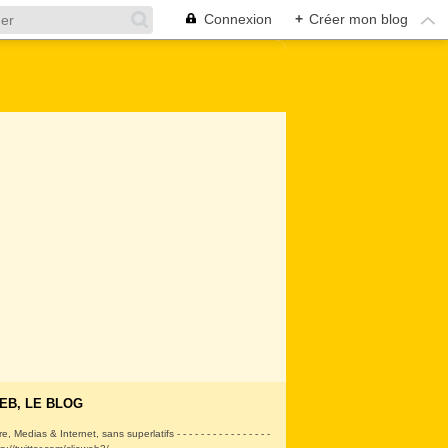
Connexion
+
Créer mon blog
EB, LE BLOG
ire, Medias & Internet, sans superlatifs - - - - - - - - - - - - - - - -