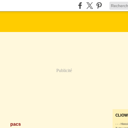
Publicité
CLIOW
pacs
- - - Histo