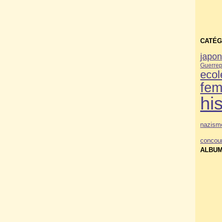
CATÉG
japo
Guerre
p
ecol
fe
his
nazism
concou
ALBUM