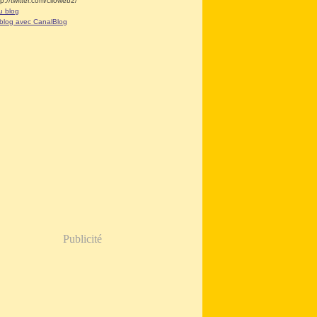
tp://twitter.com/clioweb2/
u blog
 blog avec CanalBlog
Publicité