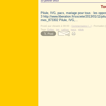
13 janvier 2013
To
Pilule, IVG, pacs, mariage pour tous : les oppo
3 http://www.liberation.fr/societe/2013/01/11/pi
mes_873302 Pilule, IVG,...
Posté par clioweb à 08:00 -
Commentaires [
…
]
- Permalien [
Tags:
Eglise
,
ivg
,
cathos
,
pacs
,
pilule