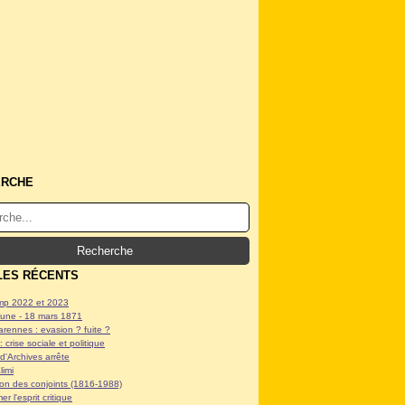
ERCHE
LES RÉCENTS
p 2022 et 2023
ne - 18 mars 1871
arennes : evasion ? fuite ?
: crise sociale et politique
d'Archives arrête
limi
tion des conjoints (1816-1988)
er l'esprit critique