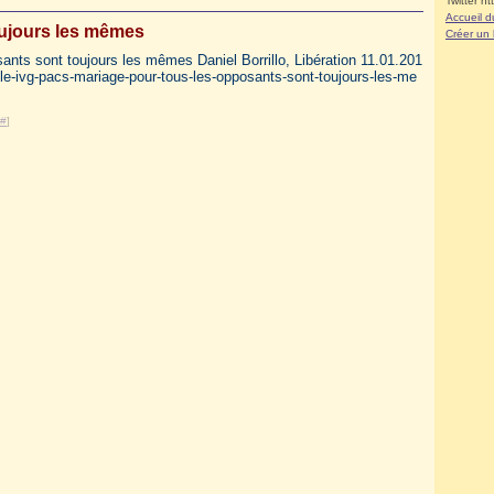
Twitter ht
Accueil d
ujours les mêmes
Créer un
sants sont toujours les mêmes Daniel Borrillo, Libération 11.01.201
lule-ivg-pacs-mariage-pour-tous-les-opposants-sont-toujours-les-me
#
]