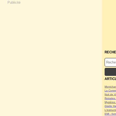
Publicité
RECH
ARTIC
Montcham
La Commu
Nuit de V
Retraites 
Mystères 
Gisèle Ha
L'instruc
EMI - form