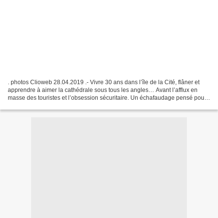
. photos Clioweb 28.04.2019 .- Vivre 30 ans dans l’île de la Cité, flâner et
apprendre à aimer la cathédrale sous tous les angles… Avant l’afflux en
masse des touristes et l’obsession sécuritaire. Un échafaudage pensé pour
la restauration du monument...