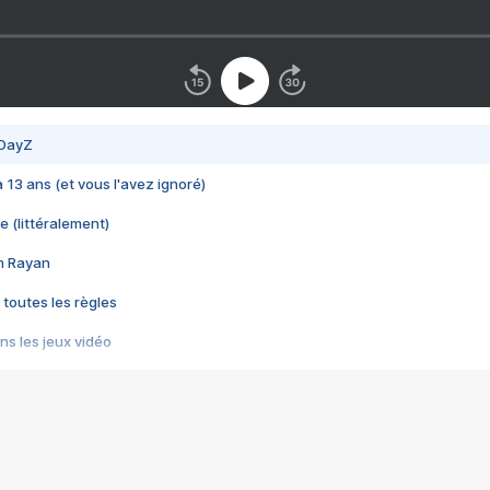
 DayZ
 a 13 ans (et vous l'avez ignoré)
e (littéralement)
im Rayan
 toutes les règles
s les jeux vidéo
us choquant de Rockstar ? - Le scandale BULLY
e plus moche de Steam
du RÊVE tourne au CAUCHEMAR