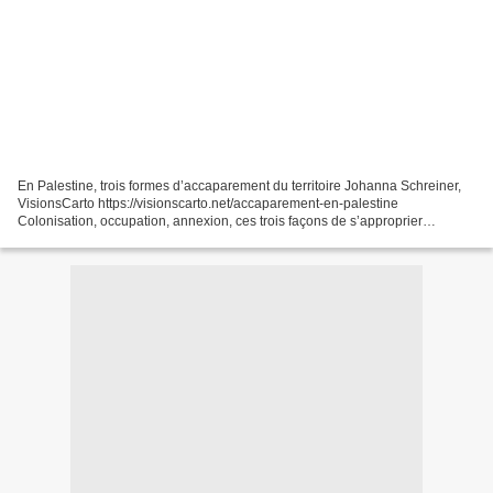
En Palestine, trois formes d’accaparement du territoire Johanna Schreiner,
VisionsCarto https://visionscarto.net/accaparement-en-palestine
Colonisation, occupation, annexion, ces trois façons de s’approprier
l’espace et le territoire d’autrui reposent...