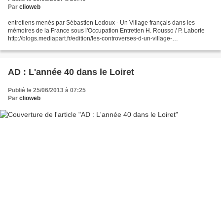
Par
clioweb
entretiens menés par Sébastien Ledoux - Un Village français dans les
mémoires de la France sous l'Occupation Entretien H. Rousso / P. Laborie
http://blogs.mediapart.fr/edition/les-controverses-d-un-village-
francais/article/280916/un-village-francais-dans-les-memoires-de-la-france-
sous-l-occ...
AD : L'année 40 dans le Loiret
Publié le 25/06/2013 à 07:25
Par
clioweb