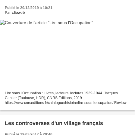
Publié le 20/12/2019 à 10:21
Par
clioweb
Lire sous l'Occupation : Livres, lecteurs, lectures 1939-1944. Jacques
Cantier (Toulouse, HDR), CNRS Éditions, 2019
https://www.cnrseditions.fr/catalogue/histoire/lire-sous-loccupation/ Review
by Michael Holland, St Hugh's College, Oxford https://h-
france.net/vol19reviews/vol19no253holland.pdf...
Les controverses d'un village français
Publié le 19/03/2017 à 20:40