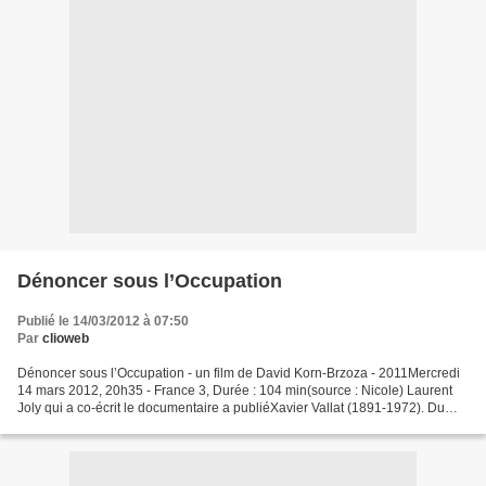
Dénoncer sous l’Occupation
Publié le 14/03/2012 à 07:50
Par
clioweb
Dénoncer sous l’Occupation - un film de David Korn-Brzoza - 2011Mercredi
14 mars 2012, 20h35 - France 3, Durée : 104 min(source : Nicole) Laurent
Joly qui a co-écrit le documentaire a publiéXavier Vallat (1891-1972). Du
nationalisme chrétien à l'antisémitisme...