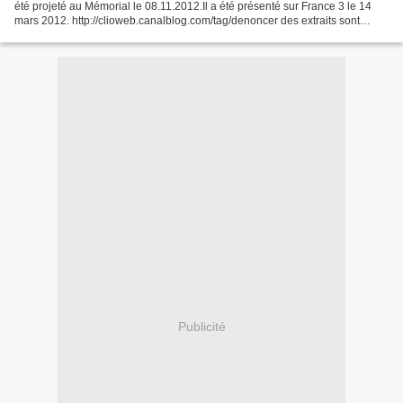
été projeté au Mémorial le 08.11.2012.Il a été présenté sur France 3 le 14
mars 2012. http://clioweb.canalblog.com/tag/denoncer des extraits sont
disponibles sur dailymotion
http://www.dailymotion.com/video/xpgli2_denoncer-sous-l-occupation-
1_webcam...
Publicité