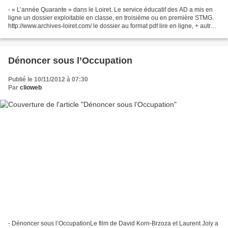
- « L’année Quarante » dans le Loiret. Le service éducatif des AD a mis en
ligne un dossier exploitable en classe, en troisième ou en première STMG.
http://www.archives-loiret.com/ le dossier au format pdf lire en ligne, + autres
dossiers disponibles...
Dénoncer sous l’Occupation
Publié le 10/11/2012 à 07:30
Par
clioweb
- Dénoncer sous l’OccupationLe film de David Korn-Brzoza et Laurent Joly a