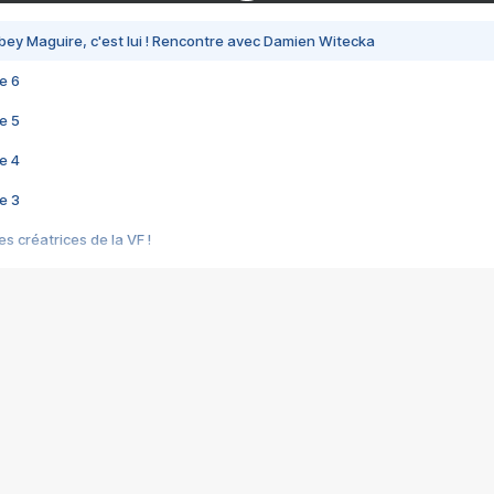
bey Maguire, c'est lui ! Rencontre avec Damien Witecka
e 6
e 5
e 4
e 3
s créatrices de la VF !
e 2
e 1
e Mektoub My Love arrive enfin ! Rencontre avec Shaïn Boumedine et Sal
i : après Toni en famille
elle réalise le bouleversant Dites lui que je l'aime
ais ! Rencontre autour de Vie privée de Rebecca Zlotowski