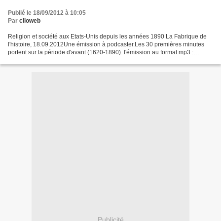
Publié le 18/09/2012 à 10:05
Par
clioweb
Religion et société aux Etats-Unis depuis les années 1890 La Fabrique de
l'histoire, 18.09.2012Une émission à podcaster.Les 30 premières minutes
portent sur la période d'avant (1620-1890). l'émission au format mp3 :
http://media.radiofrance-podcast.net/podcast09/10076-18.09.2012-
ITEMA_20401367-0.mp3...
Publicité