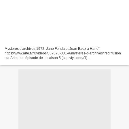
Mystères d'archives 1972. Jane Fonda et Joan Baez à Hanoï
https://www.arte.tv/fr/videos/057878-001-A/mysteres-d-archives/ rediffusion
sur Arte d’un épisode de la saison 5 (captvty connaît)
https://fr.wikipedia.org/wiki/Mystères_d'archives à venir le 19.06...