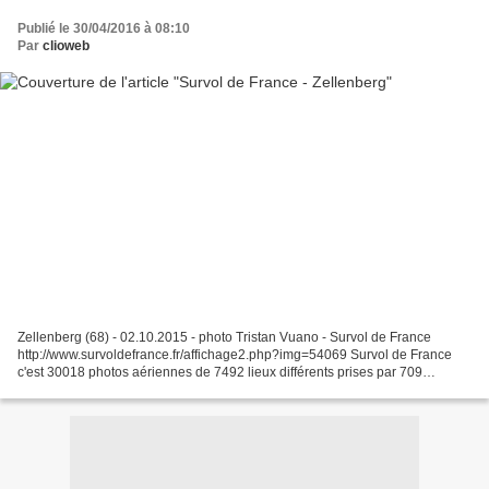
Publié le 30/04/2016 à 08:10
Par
clioweb
Zellenberg (68) - 02.10.2015 - photo Tristan Vuano - Survol de France
http://www.survoldefrance.fr/affichage2.php?img=54069 Survol de France
c'est 30018 photos aériennes de 7492 lieux différents prises par 709
photographes amateurs et professionnels -...