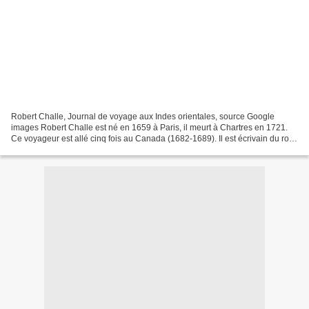
Robert Challe, Journal de voyage aux Indes orientales, source Google
images Robert Challe est né en 1659 à Paris, il meurt à Chartres en 1721.
Ce voyageur est allé cinq fois au Canada (1682-1689). Il est écrivain du roi
lors d'un voyage de Lorient au...