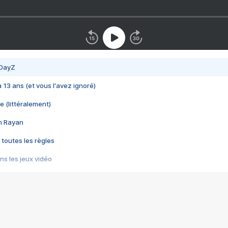
 DayZ
 a 13 ans (et vous l'avez ignoré)
e (littéralement)
im Rayan
 toutes les règles
s les jeux vidéo
us choquant de Rockstar ? - Le scandale BULLY
e plus moche de Steam
du RÊVE tourne au CAUCHEMAR