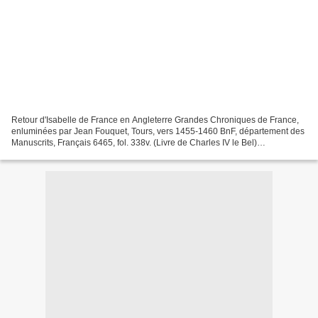
Retour d'Isabelle de France en Angleterre Grandes Chroniques de France,
enluminées par Jean Fouquet, Tours, vers 1455-1460 BnF, département des
Manuscrits, Français 6465, fol. 338v. (Livre de Charles IV le Bel)
http://expositions.bnf.fr/fouquet/grand/f037.htm...