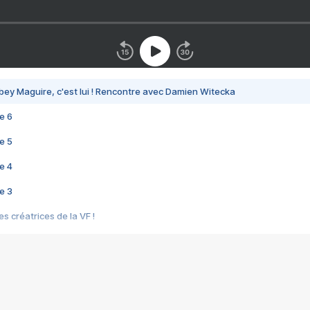
bey Maguire, c'est lui ! Rencontre avec Damien Witecka
e 6
e 5
e 4
e 3
s créatrices de la VF !
e 2
e 1
e Mektoub My Love arrive enfin ! Rencontre avec Shaïn Boumedine et Sal