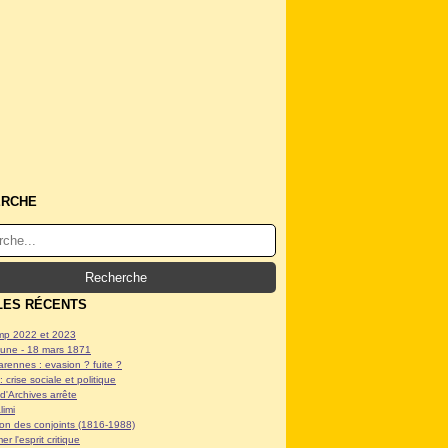
ERCHE
LES RÉCENTS
p 2022 et 2023
ne - 18 mars 1871
arennes : evasion ? fuite ?
: crise sociale et politique
d'Archives arrête
limi
tion des conjoints (1816-1988)
er l'esprit critique