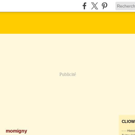
Publicité
CLIOW
momigny
- - - Histo