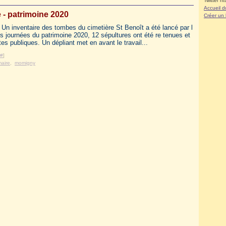
Twitter ht
Accueil d
e - patrimoine 2020
Créer un
 Un inventaire des tombes du cimetière St Benoît a été lancé par l
es journées du patrimoine 2020, 12 sépultures ont été re tenues et
tes publiques. Un dépliant met en avant le travail...
#
]
aire
,
momigny