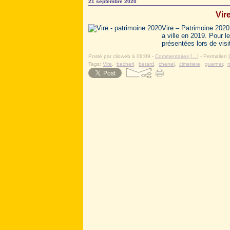
21 septembre 2020
Vir
Vire – Patrimoine 2020
a ville en 2019. Pour l
présentées lors de visi
Posté par clioweb à 08:09 -
Commentaires [
…
]
- Permalien [
Tags:
Vire
,
becherl
,
berard
,
chenel
,
cimetiere
,
guerner
,
m