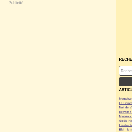
Publicité
RECH
ARTIC
Montcham
La Commu
Nuit de V
Retraites 
Mystères 
Gisèle Ha
L'instruc
EMI - form