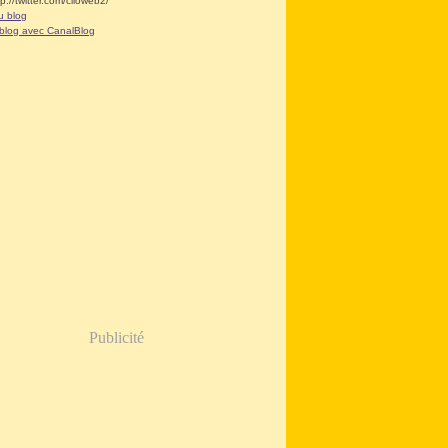
tp://twitter.com/clioweb2/
u blog
 blog avec CanalBlog
Publicité