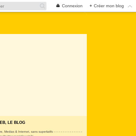
Connexion
+
Créer mon blog
EB, LE BLOG
ire, Medias & Internet, sans superlatifs - - - - - - - - - - - - - - - -