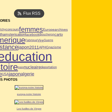
Flux RSS
ORIES
femmes
archives
Europe
ichy
concours
t
hamsterisation
facebook
carto
Boucheron
merique
Vire
Fabrique
Guerre
istance
japon2011
APHG
nazisme
education
toire
nucleaire
deportation
paix
e
japon
algerie
USA
S PHOTOS
europa-notre histoire
Les fusilles de Vingre