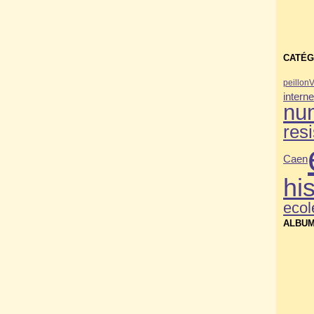
CATÉG
peillon
V
interne
nu
res
Caen
his
ecol
ALBUM