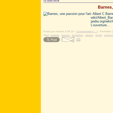
13 août 2018
Barnes,
- Albert C Barn
wiki/Albert_Bar
pedia.org/wiki
L’ouverture...
Posté par clioweb à 08:10 -
Commentaires [
…
]
- Permalien [
Tags:
matisse
,
barnes
,
fondation
,
merion
,
renoir
,
cezann