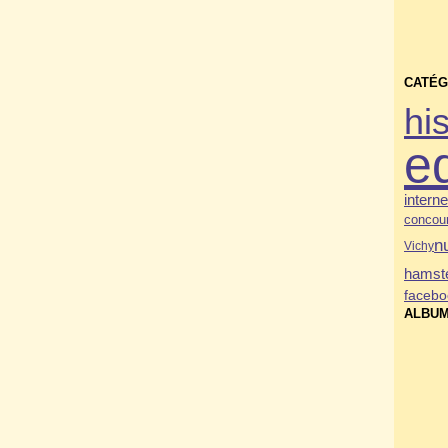
CATÉG
his
e
interne
concou
n
Vichy
hamste
facebo
ALBUM