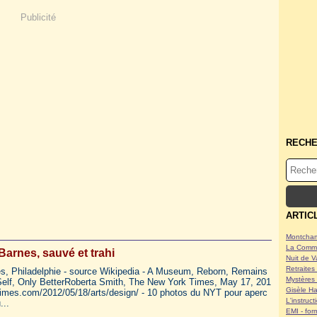
Publicité
RECH
ARTIC
Montcham
La Commu
Barnes, sauvé et trahi
Nuit de V
Retraites 
s, Philadelphie - source Wikipedia - A Museum, Reborn, Remains
Mystères 
 Self, Only BetterRoberta Smith, The New York Times, May 17, 201
Gisèle Ha
times.com/2012/05/18/arts/design/ - 10 photos du NYT pour aperc
L'instruc
...
EMI - form