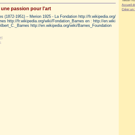
Twitter ht
Accueil d
 une passion pour l'art
Créer un
es (1872-1951) – Merion 1925 - La Fondation http://fr.wikipedia.org/
nes http://fr.wikipedia.org/wiki/Fondation_Barnes en : http://en.wiki
/Albert_C._Barnes http://en.wikipedia.org/wiki/Barnes_Foundation
#
]
e