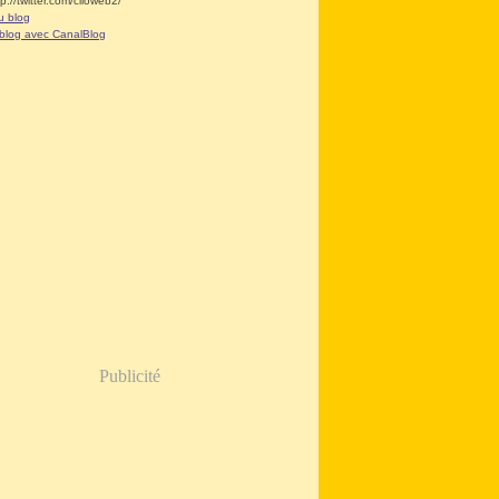
tp://twitter.com/clioweb2/
u blog
 blog avec CanalBlog
Publicité