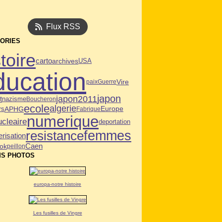
Flux RSS
ORIES
toire
carto
archives
USA
ducation
Vire
paix
Guerre
japon
japon2011
t
nazisme
Boucheron
ecole
algerie
APHG
Europe
rs
Fabrique
numerique
ucleaire
deportation
femmes
resistance
risation
Caen
ok
peillon
S PHOTOS
europa-notre histoire
Les fusilles de Vingre