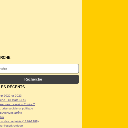
ERCHE
LES RÉCENTS
p 2022 et 2023
ne - 18 mars 1871
arennes : evasion ? fuite ?
: crise sociale et politique
d'Archives arrête
limi
tion des conjoints (1816-1988)
er l'esprit critique