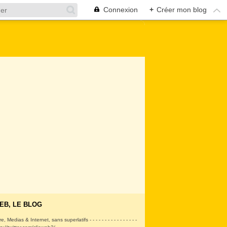
Connexion
+
Créer mon blog
EB, LE BLOG
ire, Medias & Internet, sans superlatifs - - - - - - - - - - - - - - - -