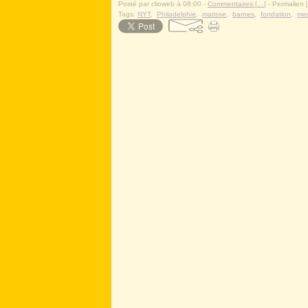
Posté par clioweb à 08:00 -
Commentaires [
…
]
- Permalien [
Tags:
NYT
,
Philadelphie
,
matisse
,
barnes
,
fondation
,
mer