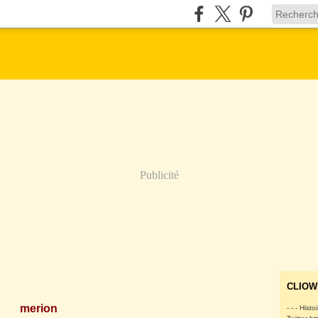
Publicité
CLIOW
merion
- - - Histo